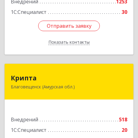
Внедрений
1253
1С:Специалист
30
Отправить заявку
Отправить заявку
Показать контакты
Назад
Крипта
Крипта
Благовещенск (Амурская обл.)
675000, Амурская обл, Благовещенск г,
Амурская ул, дом № 236, оф.7-8
Подробнее
Внедрений
518
1С:Специалист
20