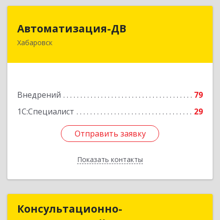
Автоматизация-ДВ
Автоматизация-ДВ
Хабаровск
680013, Хабаровский край, Хабаровск г,
Шабадина ул, дом № 19а, оф.200
Подробнее
Внедрений
79
1С:Специалист
29
Отправить заявку
Отправить заявку
Показать контакты
Назад
Консультационно-
Консультационно-