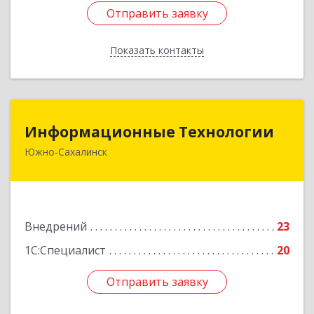
Отправить заявку
Отправить заявку
Показать контакты
Назад
Информационные Технологии
Информационные Технологии
Южно-Сахалинск
693006, Сахалинская обл, Южно-Сахалинск г,
Ленина ул, дом № 321/1, этаж 6
Подробнее
Внедрений
23
1С:Специалист
20
Отправить заявку
Отправить заявку