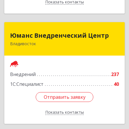
Показать контакты
Назад
Юманс Внедренческий Центр
Юманс Внедренческий Центр
Владивосток
690014, Приморский край, Владивосток г,
Некрасовская ул, дом № 48а
Подробнее
Внедрений
237
1С:Специалист
40
Отправить заявку
Отправить заявку
Показать контакты
Назад