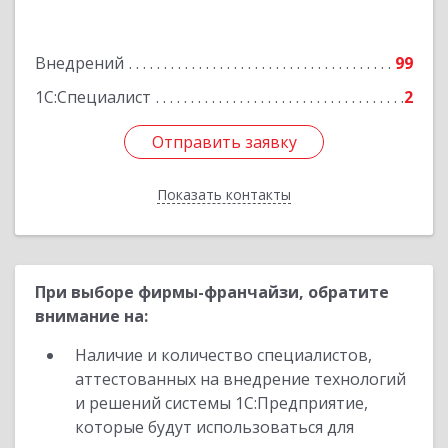
ул, дом № 81а, пом.1
Внедрений
99
Подробнее
1С:Специалист
2
Отправить заявку
Отправить заявку
Показать контакты
Назад
При выборе фирмы-франчайзи, обратите
внимание на:
Наличие и количество специалистов,
аттестованных на внедрение технологий
и решений системы 1С:Предприятие,
которые будут использоваться для