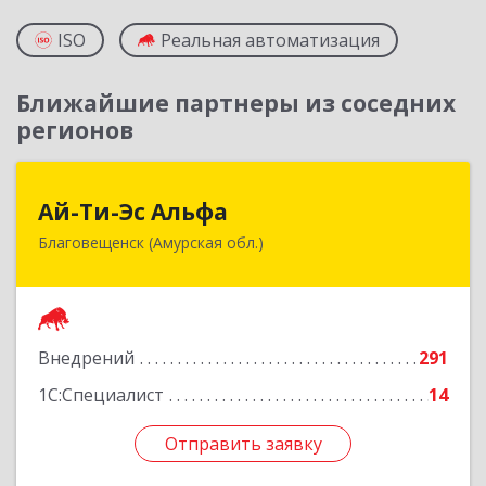
ISO
Реальная автоматизация
Ближайшие партнеры из соседних
регионов
Ай-Ти-Эс Альфа
Ай-Ти-Эс Альфа
Благовещенск (Амурская обл.)
675000, Амурская обл, Благовещенск г, Зейская
ул, дом № 134, оф.515
Подробнее
Внедрений
291
1С:Специалист
14
Отправить заявку
Отправить заявку