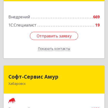
Подробнее
Внедрений
669
1С:Специалист
19
Отправить заявку
Отправить заявку
Показать контакты
Назад
Софт-Сервис Амур
Софт-Сервис Амур
Хабаровск
680000, Хабаровский край, Хабаровск г,
Муравьева-Амурского ул., дом № 4, оф.19
Подробнее