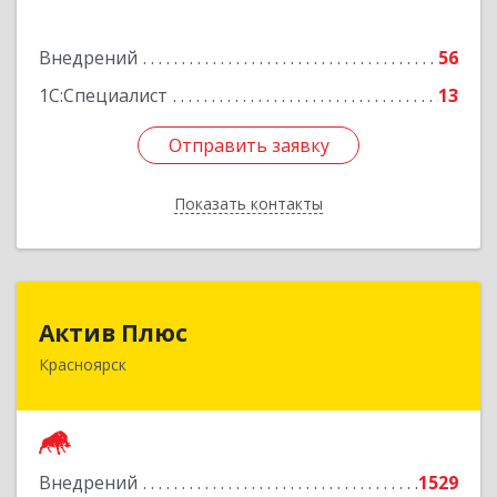
Подробнее
Внедрений
56
1С:Специалист
13
Отправить заявку
Отправить заявку
Показать контакты
Назад
Актив Плюс
Актив Плюс
Красноярск
660017, Красноярский край, Красноярск г,
Обороны ул, дом № 3, оф.220
Подробнее
Внедрений
1529