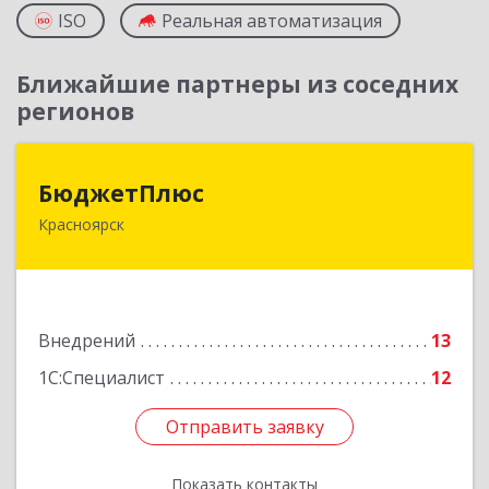
ISO
Реальная автоматизация
Ближайшие партнеры из соседних
регионов
БюджетПлюс
БюджетПлюс
Красноярск
660028, Красноярский край, Красноярск г,
Телевизорная ул, дом № 1, пом.401/3
Подробнее
Внедрений
13
1С:Специалист
12
Отправить заявку
Отправить заявку
Показать контакты
Назад