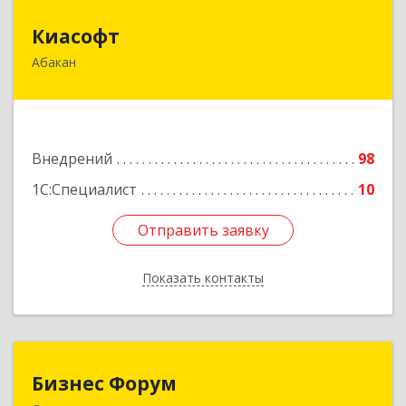
Киасофт
Киасофт
Абакан
655017, Хакасия Респ, Абакан г, Ивана Ярыгина
ул, дом № 34, оф.5
Подробнее
Внедрений
98
1С:Специалист
10
Отправить заявку
Отправить заявку
Показать контакты
Назад
Бизнес Форум
Бизнес Форум