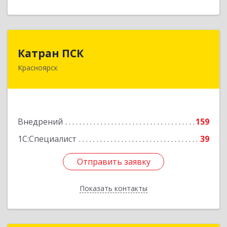
Катран ПСК
Катран ПСК
Красноярск
660022, Красноярский край, Красноярск г,
Партизана Железняка ул, дом № 19г, оф.307
Подробнее
Внедрений
159
1С:Специалист
39
Отправить заявку
Отправить заявку
Показать контакты
Назад