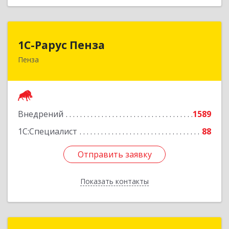
1С-Рарус Пенза
1С-Рарус Пенза
Пенза
440028, Пензенская обл, г.о. г.Пенза, Пенза г,
Леонова ул, дом № 10, пом.10
Подробнее
Внедрений
1589
1С:Специалист
88
Отправить заявку
Отправить заявку
Показать контакты
Назад