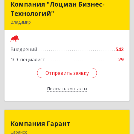
Компания "Лоцман Бизнес-
Компания "Лоцман Бизнес-
Технологий"
Технологий"
Владимир
600015, Владимирская обл, Владимир г,
Чайковского ул, дом № 40А, оф.21
Внедрений
542
Подробнее
1С:Специалист
29
Отправить заявку
Отправить заявку
Показать контакты
Назад
Компания Гарант
Компания Гарант
Саранск
430005, Мордовия Респ, Саранск г,