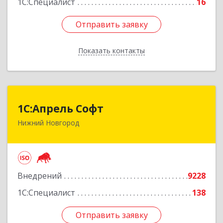
1С:Специалист
16
Отправить заявку
Отправить заявку
Показать контакты
Назад
1С:Апрель Софт
1С:Апрель Софт
Нижний Новгород
603000, Нижегородская обл, Нижний Новгород
г, Ульянова ул, дом № 10а, оф.715
Подробнее
Внедрений
9228
1С:Специалист
138
Отправить заявку
Отправить заявку