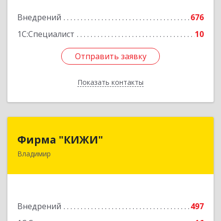
Внедрений
676
Подробнее
1С:Специалист
10
Отправить заявку
Отправить заявку
Показать контакты
Назад
Фирма "КИЖИ"
Фирма "КИЖИ"
Владимир
600000, Владимирская обл, Владимир г,
Диктора Левитана ул, дом № 4-г
Подробнее
Внедрений
497