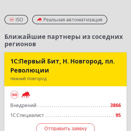
ISO
Реальная автоматизация
Ближайшие партнеры из соседних
регионов
1С:Первый Бит, Н. Новгород, пл.
1С:Первый Бит, Н. Новгород, пл.
Революции
Революции
Нижний Новгород
603002, Нижегородская обл, Нижний Новгород
г, Литвинова ул, дом № 74, корпус 31, пом.1
Внедрений
3866
Подробнее
1С:Специалист
95
Отправить заявку
Отправить заявку