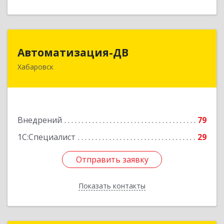
Автоматизация-ДВ
Автоматизация-ДВ
Хабаровск
680013, Хабаровский край, Хабаровск г,
Шабадина ул, дом № 19а, оф.200
Подробнее
Внедрений
79
1С:Специалист
29
Отправить заявку
Отправить заявку
Показать контакты
Назад