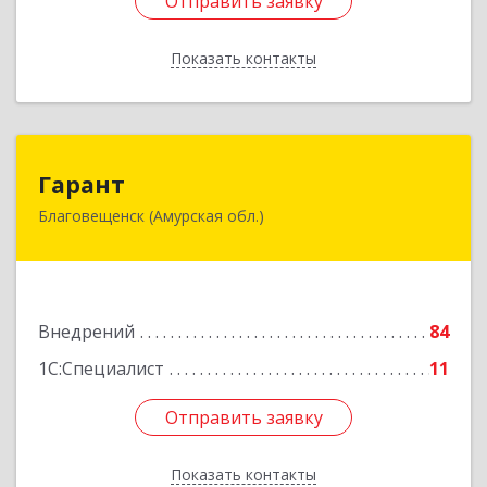
Отправить заявку
Отправить заявку
Показать контакты
Назад
Гарант
Гарант
Благовещенск (Амурская обл.)
675000, Амурская обл, Благовещенск г, Ленина
ул, дом № 159
Подробнее
Внедрений
84
1С:Специалист
11
Отправить заявку
Отправить заявку
Показать контакты
Назад