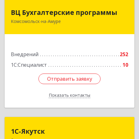
ВЦ Бухгалтерские программы
ВЦ Бухгалтерские программы
Комсомольск-на-Амуре
681000, Хабаровский край, Комсомольск-на-
Амуре г, Сидоренко ул, дом № 1А
Подробнее
Внедрений
252
1С:Специалист
10
Отправить заявку
Отправить заявку
Показать контакты
Назад
1С-Якутск
1С-Якутск