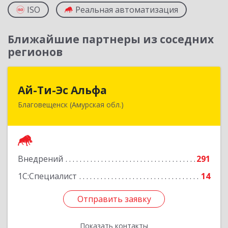
ISO
Реальная автоматизация
Ближайшие партнеры из соседних
регионов
Ай-Ти-Эс Альфа
Ай-Ти-Эс Альфа
Благовещенск (Амурская обл.)
675000, Амурская обл, Благовещенск г, Зейская
ул, дом № 134, оф.515
Подробнее
Внедрений
291
1С:Специалист
14
Отправить заявку
Отправить заявку
Показать контакты
Назад