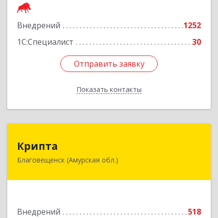
Подробнее
Внедрений
1252
1С:Специалист
30
Отправить заявку
Отправить заявку
Показать контакты
Назад
Крипта
Крипта
Благовещенск (Амурская обл.)
675000, Амурская обл, Благовещенск г,
Амурская ул, дом № 236, оф.7-8
Подробнее
Внедрений
518