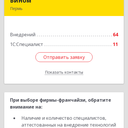
Бином
Бином
Пермь
614000, Пермский край, Пермь г, Куйбышева
ул, дом № 2, оф.23
Внедрений
64
Подробнее
1С:Специалист
11
Отправить заявку
Отправить заявку
Показать контакты
Назад
При выборе фирмы-франчайзи, обратите
внимание на:
Наличие и количество специалистов,
аттестованных на внедрение технологий