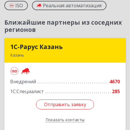
ISO
Реальная автоматизация
Ближайшие партнеры из соседних
регионов
1С-Рарус Казань
1С-Рарус Казань
Казань
420088, Татарстан Респ, Казань г, Победы пр-
кт, дом № 159
Внедрений
4670
Подробнее
1С:Специалист
285
Отправить заявку
Отправить заявку
Показать контакты
Назад