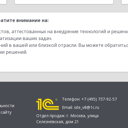
атите внимание на:
стов, аттестованных на внедрение технологий и решен
атизации ваших задач.
ий в вашей или близкой отрасли. Вы можете обратитьс
ми решений.
Телефон:
+7 (495) 737-92-57
льности
Email:
site_v8@1c.ru
 сайту
Отдел продаж:
г. Москва
,
улица
Селезнёвская, дом 21