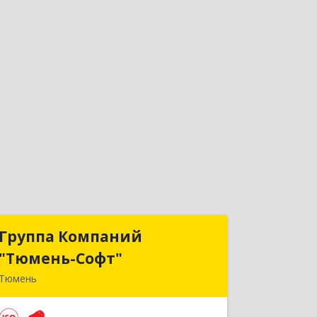
Группа Компаний
Группа Компаний
"Тюмень-Софт"
"Тюмень-Софт"
Тюмень
625048, Тюменская обл, Тюмень г,
Салтыкова-Щедрина ул, дом № 44/4