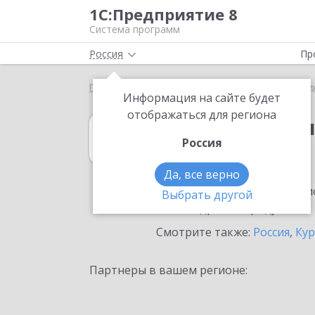
1С:Предприятие 8
Система программ
Россия
Пр
Главная
1С:Бухгалтерия государственного учрежд
Информация на сайте будет
отображаться для региона
1С:Бухгалтерия
Россия
в Кургане
Да, все верно
Ознакомьтесь с информацио
Выбрать другой
или внедрение продукта.
Смотрите также:
Россия
,
Кур
Партнеры в вашем регионе: