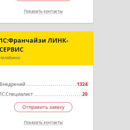
Показать контакты
Назад
1С:Франчайзи ЛИНК-
1С:Франчайзи ЛИНК-
СЕРВИС
СЕРВИС
Челябинск
454006, Челябинская обл, Челябинск г,
3 Интернационала ул, дом № 63
Внедрений
1324
Подробнее
1С:Специалист
20
Отправить заявку
Отправить заявку
Показать контакты
Назад