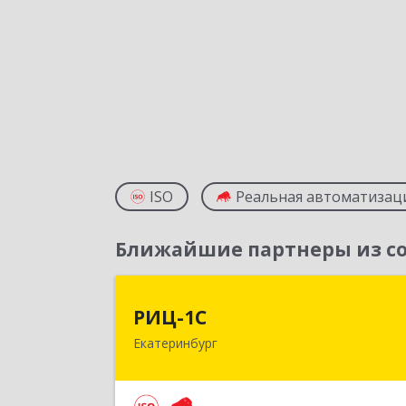
ISO
Реальная автоматизац
Ближайшие партнеры из со
РИЦ-1
РИЦ-1С
Екатеринбург
620102, Свердловская обл
Екатеринбург г, Фурманова ул, дом 
12