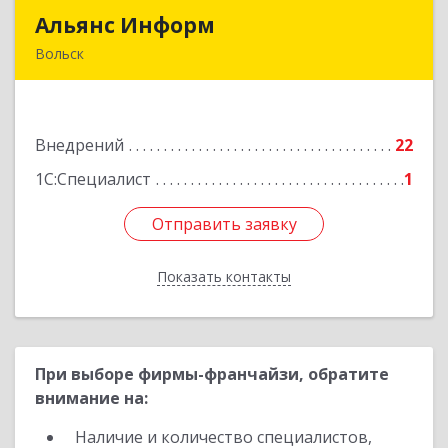
Альянс Информ
Альянс Информ
Вольск
412906, Саратовская обл, Вольск г,
Чернышевского ул, дом № 73А
Внедрений
22
Подробнее
1С:Специалист
1
Отправить заявку
Отправить заявку
Показать контакты
Назад
При выборе фирмы-франчайзи, обратите
внимание на:
Наличие и количество специалистов,