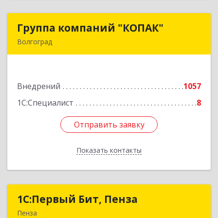
Группа компаний "КОПАК"
Группа компаний "КОПАК"
Волгоград
400081, Волгоградская обл, Волгоград г,
Ангарская ул, дом № 71
Внедрений
1057
Подробнее
1С:Специалист
8
Отправить заявку
Отправить заявку
Показать контакты
Назад
1С:Первый Бит, Пенза
1С:Первый Бит, Пенза
Пенза