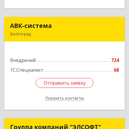
АВК-система
АВК-система
Волгоград
400131, Волгоградская обл, Волгоград г,
Коммунистическая ул, дом № 21
Внедрений
724
Подробнее
1С:Специалист
68
Отправить заявку
Отправить заявку
Показать контакты
Назад
Группа компаний "ЭЛСОФТ"
Группа компаний "ЭЛСОФТ"