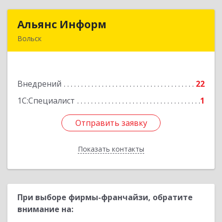
Альянс Информ
Альянс Информ
Вольск
412906, Саратовская обл, Вольск г,
Чернышевского ул, дом № 73А
Внедрений
22
Подробнее
1С:Специалист
1
Отправить заявку
Отправить заявку
Показать контакты
Назад
При выборе фирмы-франчайзи, обратите
внимание на: