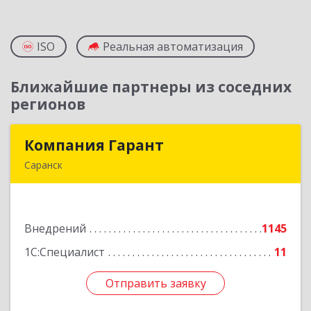
ISO
Реальная автоматизация
Ближайшие партнеры из соседних
регионов
Компания Гарант
Компания Гарант
Саранск
430005, Мордовия Респ, Саранск г,
Большевистская ул, дом № 60, этаж 4 оф.7
Внедрений
1145
Подробнее
1С:Специалист
11
Отправить заявку
Отправить заявку