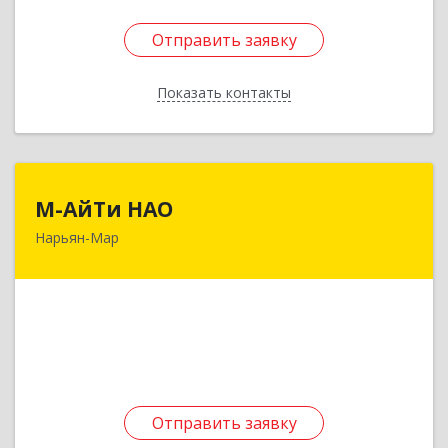
Отправить заявку
Отправить заявку
Показать контакты
Назад
М-АйТи НАО
М-АйТи НАО
Нарьян-Мар
166000, Ненецкий АО, Нарьян-Мар г,
Авиаторов ул, дом № 15, корпус А
Подробнее
Отправить заявку
Отправить заявку