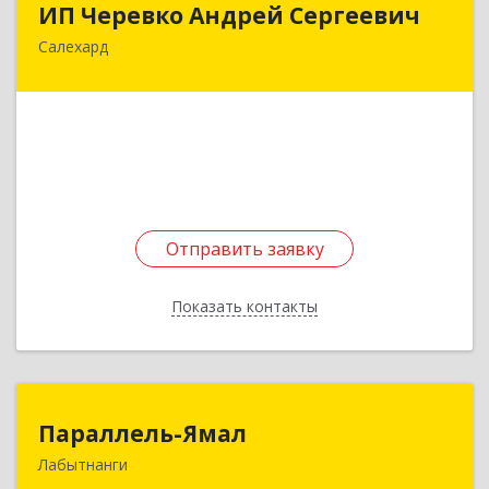
ИП Черевко Андрей Сергеевич
Салехард
629003, Ямало-Ненецкий АО, Салехард г,
Маяковского ул, дом № 44, этаж 2
Подробнее
Отправить заявку
Отправить заявку
Показать контакты
Назад
Параллель-Ямал
Параллель-Ямал
Лабытнанги
629400, Ямало-Ненецкий АО, Лабытнанги г,