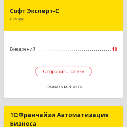
Софт Эксперт-С
Софт Эксперт-С
Самара
443091, Самарская обл, Самара г, Карла Маркса
пр-кт, дом № 390, кв.53
Подробнее
Внедрений
10
Отправить заявку
Отправить заявку
Показать контакты
Назад
1С:Франчайзи Автоматизация
1С:Франчайзи Автоматизация
Бизнеса
Бизнеса