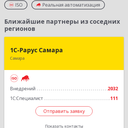
ISO
Реальная автоматизация
Ближайшие партнеры из соседних
регионов
1С-Рарус Самара
1С-Рарус Самара
Самара
443058, Самарская обл, Самара г,
Физкультурная ул, дом № 90, корпус 1, этаж 4 ,
оф.1-420
Подробнее
Внедрений
2032
1С:Специалист
111
Отправить заявку
Отправить заявку
Показать контакты
Назад