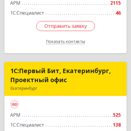
АРМ
2115
1С:Специалист
46
Отправить заявку
Отправить заявку
Показать контакты
Назад
1С:Первый Бит, Екатеринбург,
1С:Первый Бит, Екатеринбург,
Проектный офис
Проектный офис
Екатеринбург
620014, Свердловская обл, Екатеринбург г,
Малышева ул, корпус 29, оф.510
АРМ
525
Подробнее
1С:Специалист
138