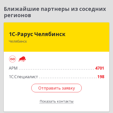
Ближайшие партнеры из соседних
регионов
1С-Рарус Челябинск
1С-Рарус Челябинск
Челябинск
454091, Челябинская обл, Челябинск г, Труда ул,
дом № 91, оф.403
Подробнее
АРМ
4701
1С:Специалист
198
Отправить заявку
Отправить заявку
Показать контакты
Назад