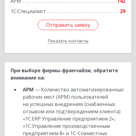
АРМ
142
1С:Специалист
29
Отправить заявку
Отправить заявку
Показать контакты
Назад
При выборе фирмы-франчайзи, обратите
внимание на:
АРМ
— Количество автоматизированных
рабочих мест (АРМ) пользователей
на успешных внедрениях (снабженных
отзывом или подтверждением клиента)
«1С:ERP Управление предприятием 2»,
«1С:Управление производственным
предприятием 8» и 1С-Совместных