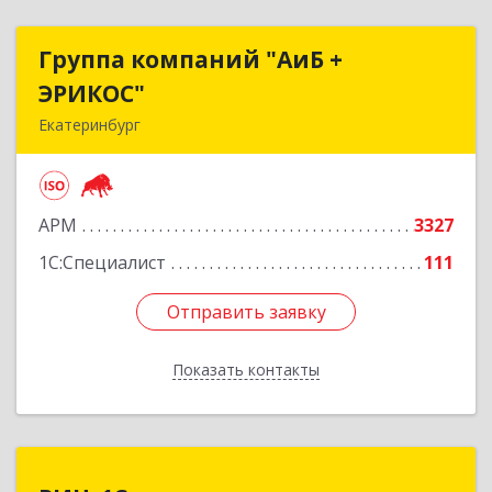
Группа компаний "АиБ +
Группа компаний "АиБ +
ЭРИКОС"
ЭРИКОС"
Екатеринбург
620075, Свердловская обл, Екатеринбург г,
Луначарского ул, дом № 81, оф.1008
АРМ
3327
Подробнее
1С:Специалист
111
Отправить заявку
Отправить заявку
Показать контакты
Назад
РИЦ-1С