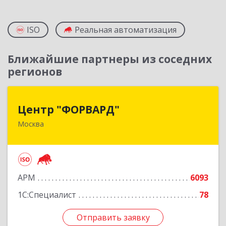
ISO
Реальная автоматизация
Ближайшие партнеры из соседних
регионов
Центр "ФОРВАРД"
Центр "ФОРВАРД"
Москва
123060, Москва г, Маршала Рыбалко ул, дом №
2, корпус 6, оф.1009
Подробнее
АРМ
6093
1С:Специалист
78
Отправить заявку
Отправить заявку