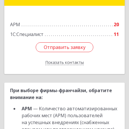
Московский) км, домовладение № 4, строение
5, корпус Е, оф.623Е
Подробнее
АРМ
20
1С:Специалист
11
Отправить заявку
Отправить заявку
Показать контакты
Назад
При выборе фирмы-франчайзи, обратите
внимание на:
АРМ
— Количество автоматизированных
рабочих мест (АРМ) пользователей
на успешных внедрениях (снабженных