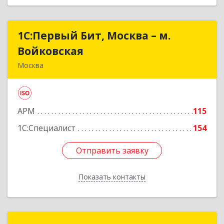
1С:Первый Бит, Москва – м.
1С:Первый Бит, Москва – м.
Войковская
Войковская
Москва
125130, Москва г, Старопетровский проезд,
дом № 7А, строение 25. подъезд 2, этаж 1
АРМ
115
Подробнее
1С:Специалист
154
Отправить заявку
Отправить заявку
Показать контакты
Назад