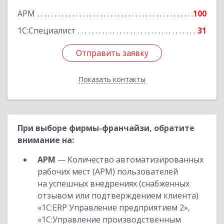
Подробнее
АРМ
100
1С:Специалист
31
Отправить заявку
Отправить заявку
Показать контакты
Назад
При выборе фирмы-франчайзи, обратите
внимание на:
АРМ
— Количество автоматизированных
рабочих мест (АРМ) пользователей
на успешных внедрениях (снабженных
отзывом или подтверждением клиента)
«1С:ERP Управление предприятием 2»,
«1С:Управление производственным