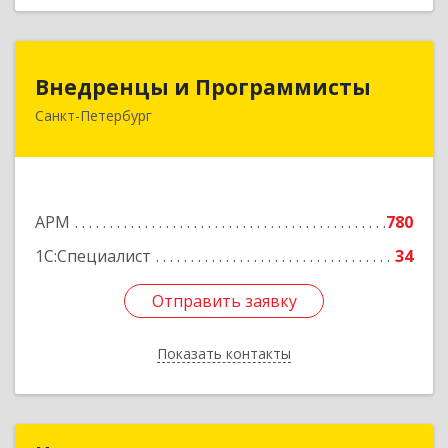
Внедренцы и Программисты
Внедренцы и Программисты
Санкт-Петербург
194044, Санкт-Петербург г, Финляндский пр-кт,
дом № 4А, оф.529
Подробнее
АРМ
780
1С:Специалист
34
Отправить заявку
Отправить заявку
Показать контакты
Назад