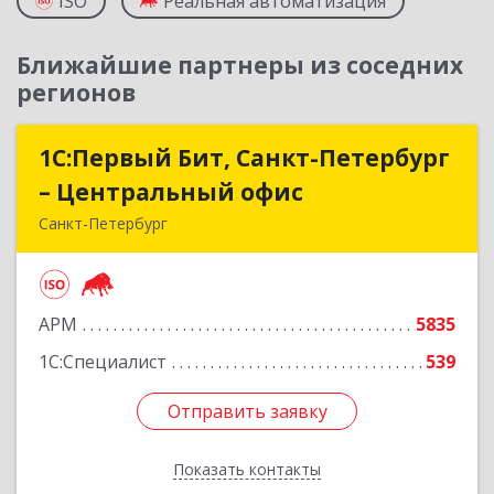
ISO
Реальная автоматизация
Ближайшие партнеры из соседних
регионов
1С:Первый Бит, Санкт-Петербург
1С:Первый Бит, Санкт-Петербург
– Центральный офис
– Центральный офис
Санкт-Петербург
г.Санкт-Петербург, Невский проспект, 10
Подробнее
АРМ
5835
1С:Специалист
539
Отправить заявку
Отправить заявку
Показать контакты
Назад