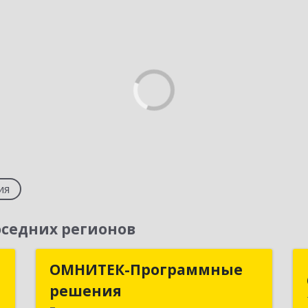
ия
седних регионов
д
ОМНИТЕК-Программные
ОМНИТЕК-Программные
решения
решения
,