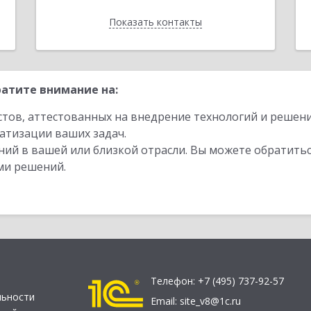
Показать контакты
Назад
атите внимание на:
стов, аттестованных на внедрение технологий и решен
атизации ваших задач.
ий в вашей или близкой отрасли. Вы можете обратитьс
ми решений.
Телефон:
+7 (495) 737-92-57
льности
Email:
site_v8@1c.ru