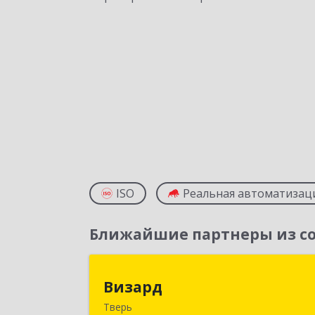
ISO
Реальная автоматизац
Ближайшие партнеры из со
Визар
Визард
Тверь
170006, Тверская обл, Тверь г