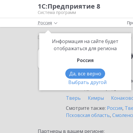
1С:Предприятие 8
Система программ
Россия
Пр
Главная
1С:Зарплата и управление персоналом 8
Информация на сайте будет
отображаться для региона
1С:Зарплата и 
Россия
в Торжке
Да, все верно
Ознакомьтесь с информацио
Выбрать другой
или внедрение продукта.
Тверь
Кимры
Конаков
Смотрите также:
Россия
,
Тве
Псковская область
,
Смоленс
Партнеры в вашем регионе: