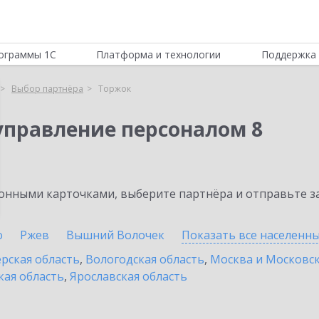
ограммы 1С
Платформа и технологии
Поддержка 
Выбор партнёра
Торжок
управление персоналом 8
нными карточками, выберите партнёра и отправьте за
о
Ржев
Вышний Волочек
Показать все населенн
рская область
,
Вологодская область
,
Москва и Московск
кая область
,
Ярославская область