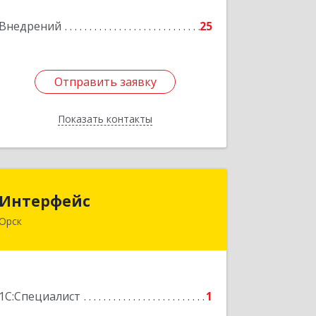
Подробнее
Внедрений
25
Отправить заявку
Отправить заявку
Показать контакты
Назад
Интерфейс
Интерфейс
Орск
462404, Оренбургская обл, Орск г,
Кутузова ул, дом № 19
Подробнее
1С:Специалист
1