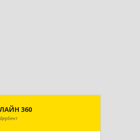
ЛАЙН 360
ЛАЙН 360
Дербент
368600, Дагестан Респ, Дербент г,
Ю.Гагарина ул, домовладение № 14,
пом.1