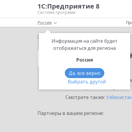
1С:Предприятие 8
Система программ
Россия
Пр
Главная
1С:Зарплата и управление персоналом 8
Информация на сайте будет
отображаться для региона
1С:Зарплата и 
Россия
в Самарканде
Да, все верно
Ознакомьтесь с информацио
Выбрать другой
или внедрение продукта.
Смотрите также:
Узбекиста
Партнеры в вашем регионе: