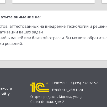
атите внимание на:
стов, аттестованных на внедрение технологий и решен
атизации ваших задач.
ий в вашей или близкой отрасли. Вы можете обратитьс
ми решений.
Телефон:
+7 (495) 737-92-57
льности
Email:
site_v8@1c.ru
 сайту
Отдел продаж:
г. Москва
,
улица
Селезнёвская, дом 21