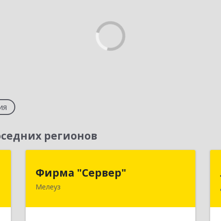
ия
седних регионов
я
Фирма "Сервер"
Фирма "Сервер"
Мелеуз
,
453852, Башкортостан Респ,
,
Мелеузовский р-н, Мелеуз г, 32-й мкр,
2
дом № 36