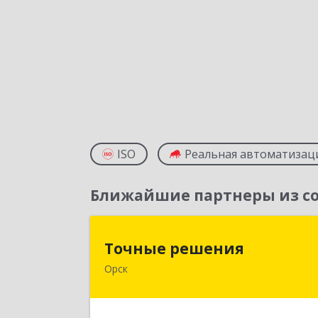
ISO
Реальная автоматизац
Ближайшие партнеры из со
Точные решени
Точные решения
Орск
462403, Оренбургская обл, Орск г
Краматорская ул, дом № 2Б, пом.3
этаж 1, офис 