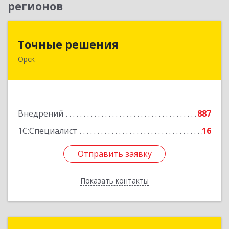
регионов
Точные решения
Точные решения
Орск
462403, Оренбургская обл, Орск г,
Краматорская ул, дом № 2Б, пом.3, этаж 1, офис
2
Подробнее
Внедрений
887
1С:Специалист
16
Отправить заявку
Отправить заявку
Показать контакты
Назад