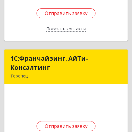
Отправить заявку
Отправить заявку
Показать контакты
Назад
1С:Франчайзинг. АйТи-
1С:Франчайзинг. АйТи-
Консалтинг
Консалтинг
Торопец
172840, Тверская обл, Торопец г, Гоголя ул,
дом № 13
Подробнее
Отправить заявку
Отправить заявку