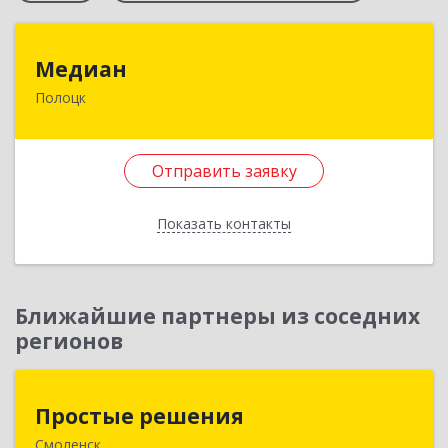
Медиан
Медиан
Полоцк
211415, Беларусь, г. Полоцк, ул.Нижне-
Покровская, д. 19
Отправить заявку
Подробнее
Отправить заявку
Показать контакты
Назад
Ближайшие партнеры из соседних
регионов
Простые решения
Простые решения
Смоленск