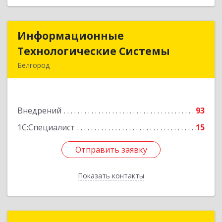
Информационные
Информационные
Технологические Системы
Технологические Системы
Белгород
308014, Белгородская обл, Белгород г, Садовая
ул, дом № 2А
Внедрений
93
Подробнее
1С:Специалист
15
Отправить заявку
Отправить заявку
Показать контакты
Назад