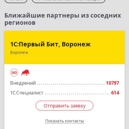
Ближайшие партнеры из соседних
регионов
1С:Первый Бит, Воронеж
1С:Первый Бит, Воронеж
Воронеж
394006, Воронежская обл, Воронеж г, 20-летия
Октября ул, дом № 119, оф.711
Подробнее
Внедрений
10797
1С:Специалист
614
Отправить заявку
Отправить заявку
Показать контакты
Назад