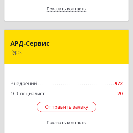
Показать контакты
Назад
АРД-Сервис
АРД-Сервис
Курск
305035, Курская обл, Курск г, Овечкина ул, дом
№ 10, оф.1
Подробнее
Внедрений
972
1С:Специалист
20
Отправить заявку
Отправить заявку
Показать контакты
Назад