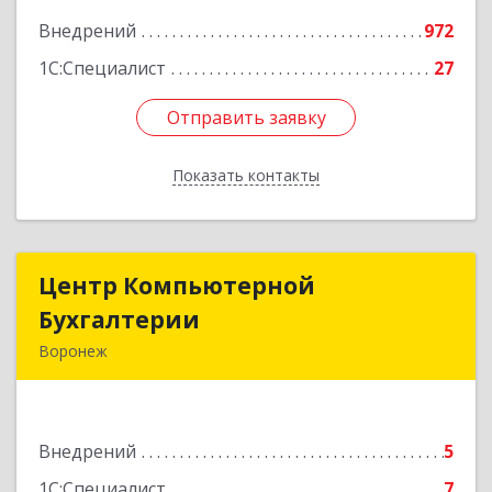
Внедрений
972
1С:Специалист
27
Отправить заявку
Отправить заявку
Показать контакты
Назад
Центр Компьютерной
Центр Компьютерной
Бухгалтерии
Бухгалтерии
Воронеж
394068, Воронежская обл, Воронеж г,
Хользунова ул, дом № 38/1, пом.2
Внедрений
5
Подробнее
1С:Специалист
7