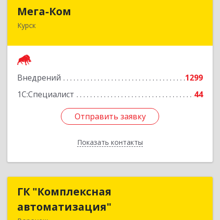
Мега-Ком
Мега-Ком
Курск
305001, Курская обл, Курск г, Красной Армии ул,
дом № 23 А
Подробнее
Внедрений
1299
1С:Специалист
44
Отправить заявку
Отправить заявку
Показать контакты
Назад
ГК "Комплексная
ГК "Комплексная
автоматизация"
автоматизация"