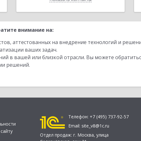
атите внимание на:
стов, аттестованных на внедрение технологий и решен
атизации ваших задач.
ий в вашей или близкой отрасли. Вы можете обратитьс
ми решений.
Телефон:
+7 (495) 737-92-57
льности
Email:
site_v8@1c.ru
 сайту
Отдел продаж:
г. Москва
,
улица