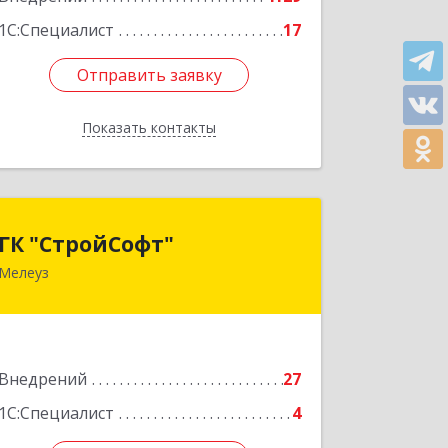
Подробнее
1С:Специалист
17
Отправить заявку
Отправить заявку
Показать контакты
Назад
ГК "СтройСофт"
ГК "СтройСофт"
Мелеуз
453852, Башкортостан Респ, Мелеуз г,
Ленина ул, дом № 160а, кв.4
Подробнее
Внедрений
27
1С:Специалист
4