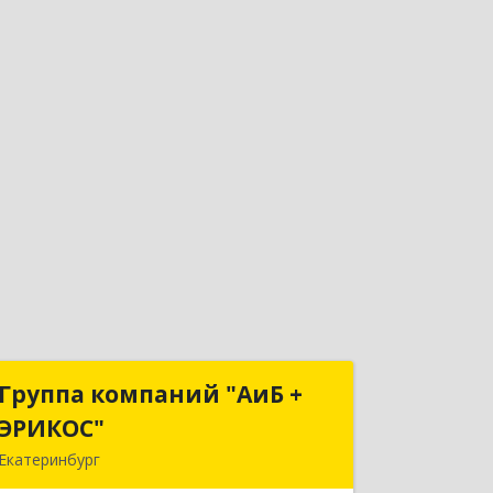
Группа компаний "АиБ +
Группа компаний "АиБ +
ЭРИКОС"
ЭРИКОС"
Екатеринбург
620075, Свердловская обл,