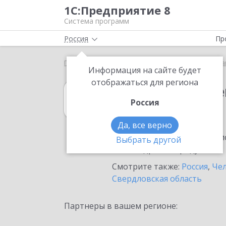
1С:Предприятие 8
Система программ
Россия
Пр
Главная
1С:Государственные и муниципальные за
Информация на сайте будет
отображаться для региона
1С:Государств
Россия
в Трехгорном
Да, все верно
Ознакомьтесь с информацио
Выбрать другой
или внедрение продукта.
Смотрите также:
Россия
,
Чел
Свердловская область
Партнеры в вашем регионе: