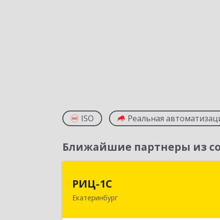
ISO
Реальная автоматизац
Ближайшие партнеры из со
РИЦ-1
РИЦ-1С
Екатеринбург
620102, Свердловская обл
Екатеринбург г, Фурманова ул, дом 