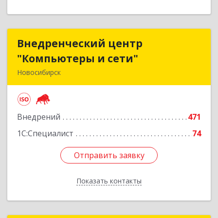
Внедренческий центр
Внедренческий центр
"Компьютеры и сети"
"Компьютеры и сети"
Новосибирск
630075, Новосибирская обл, Новосибирск г,
Залесского, дом № 5/1, оф.711
Внедрений
471
Подробнее
1С:Специалист
74
Отправить заявку
Отправить заявку
Показать контакты
Назад