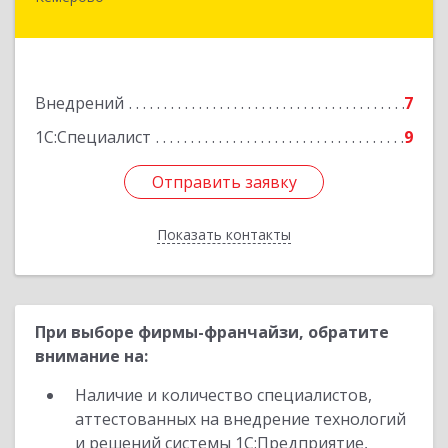
650036, Кемеровская обл, Кемерово г,
Тухачевского ул, дом № 22, корпус А, оф.405
Подробнее
Внедрений
7
1С:Специалист
9
Отправить заявку
Отправить заявку
Показать контакты
Назад
При выборе фирмы-франчайзи, обратите
внимание на:
Наличие и количество специалистов,
аттестованных на внедрение технологий
и решений системы 1С:Предприятие,