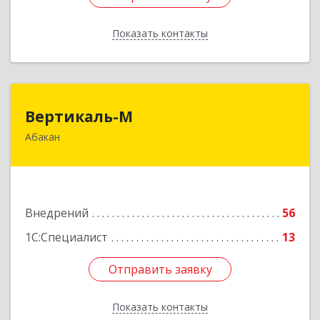
Показать контакты
Назад
Вертикаль-М
Вертикаль-М
Абакан
655017, Хакасия Респ, Абакан г, Чертыгашева
ул, дом № 124, кв.97Н
Подробнее
Внедрений
56
1С:Специалист
13
Отправить заявку
Отправить заявку
Показать контакты
Назад