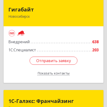
Гигабайт
Гигабайт
Новосибирск
630099, Новосибирская обл, Новосибирск г,
Ядринцевская ул, дом № 68/1, этаж 4
Подробнее
Внедрений
638
1С:Специалист
203
Отправить заявку
Отправить заявку
Показать контакты
Назад
1С-Галэкс: Франчайзинг
1С-Галэкс: Франчайзинг