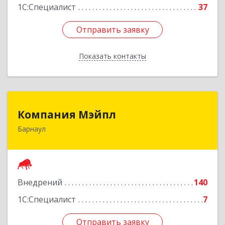
1С:Специалист
37
Отправить заявку
Отправить заявку
Показать контакты
Назад
Компания Мэйпл
Компания Мэйпл
Барнаул
656038, Алтайский край, Барнаул г,
Комсомольский пр-кт, дом № 112
Подробнее
Внедрений
140
1С:Специалист
7
Отправить заявку
Отправить заявку