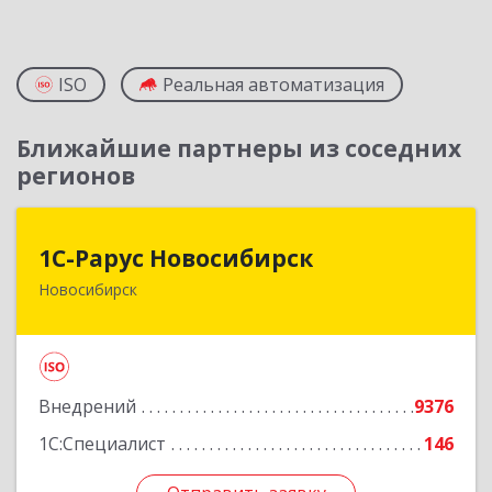
ISO
Реальная автоматизация
Ближайшие партнеры из соседних
регионов
1С-Рарус Новосибирск
1С-Рарус Новосибирск
Новосибирск
630015, Новосибирская обл, Новосибирск г,
Планетная ул, дом № 30,производственный
корпус 2Б, пом.5а
Подробнее
Внедрений
9376
1С:Специалист
146