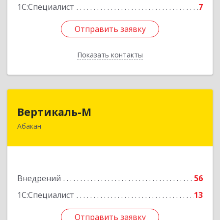
1С:Специалист
7
Отправить заявку
Отправить заявку
Показать контакты
Назад
Вертикаль-М
Вертикаль-М
Абакан
655017, Хакасия Респ, Абакан г, Чертыгашева
ул, дом № 124, кв.97Н
Подробнее
Внедрений
56
1С:Специалист
13
Отправить заявку
Отправить заявку