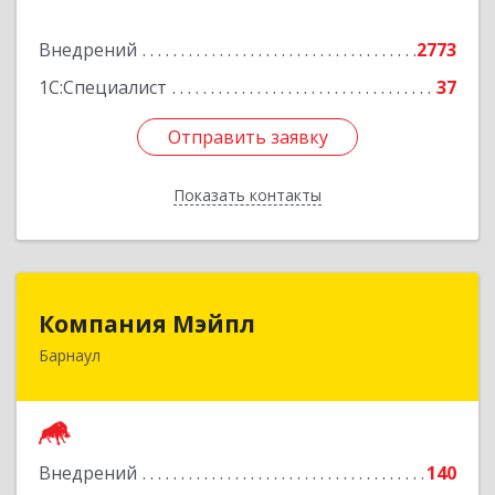
Подробнее
Внедрений
2773
1С:Специалист
37
Отправить заявку
Отправить заявку
Показать контакты
Назад
Компания Мэйпл
Компания Мэйпл
Барнаул
656038, Алтайский край, Барнаул г,
Комсомольский пр-кт, дом № 112
Подробнее
Внедрений
140