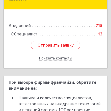
655603, Хакасия Респ, Саяногорск г, Советский
мкр, дом № 2, кв.262
Подробнее
Внедрений
715
1С:Специалист
13
Отправить заявку
Отправить заявку
Показать контакты
Назад
При выборе фирмы-франчайзи, обратите
внимание на:
Наличие и количество специалистов,
аттестованных на внедрение технологий
и решений системы 1С:Предприятие,