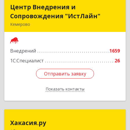
Центр Внедрения и
Центр Внедрения и
Сопровождения "ИстЛайн"
Сопровождения "ИстЛайн"
Кемерово
650000, Кемеровская область - Кузбасс обл, г.о.
Кемеровский, Кемерово г, Мичурина ул, дом №
13А, этаж 3, пом.2, оф.301
Внедрений
1659
Подробнее
1С:Специалист
26
Отправить заявку
Отправить заявку
Показать контакты
Назад
Хакасия.ру
Хакасия.ру