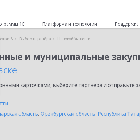
ограммы 1С
Платформа и технологии
Поддержка 
купки 8
Выбор партнёра
Новокуйбышевск
енные и муниципальные закуп
вске
нными карточками, выберите партнёра и отправьте за
тти
арская область
,
Оренбургская область
,
Республика Тата