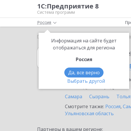
1С:Предприятие 8
Система программ
Россия
Пр
Главная
1С:Государственные и муниципальные за
Информация на сайте будет
отображаться для региона
1С:Государств
Россия
в Новокуйбыше
Да, все верно
Ознакомьтесь с информацио
Выбрать другой
или внедрение продукта.
Самара
Сызрань
Толья
Смотрите также:
Россия
,
Сам
Ульяновская область
Партнеры в вашем регионе: