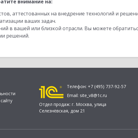
атите внимание на:
стов, аттестованных на внедрение технологий и решен
атизации ваших задач.
ий в вашей или близкой отрасли. Вы можете обратитьс
ми решений.
Телефон:
+7 (495) 737-92-57
льности
Email:
site_v8@1c.ru
 сайту
Отдел продаж:
г. Москва
,
улица
Селезнёвская, дом 21