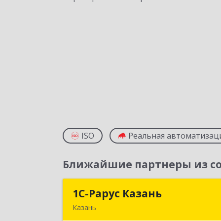
ISO
Реальная автоматизац
Ближайшие партнеры из со
1С-Рарус Казань
1С-Рарус Казан
Казань
420088, Татарстан Респ, Казань г