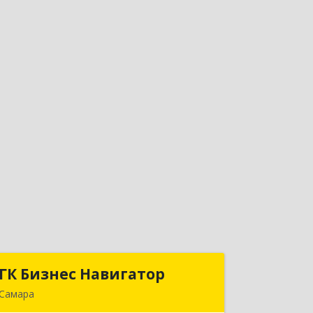
ГК Бизнес Навигатор
ГК Бизнес Навигатор
Самара
443080, Самарская обл, Самара г,