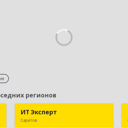
ия
седних регионов
ь
ИТ Эксперт
ИТ Эксперт
Саратов
,
410009, Саратовская обл, Саратов г,