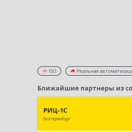
ISO
Реальная автоматизац
Ближайшие партнеры из со
РИЦ-1
РИЦ-1С
Екатеринбург
620102, Свердловская обл
Екатеринбург г, Фурманова ул, дом 