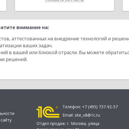
атите внимание на:
стов, аттестованных на внедрение технологий и решен
атизации ваших задач.
ий в вашей или близкой отрасли. Вы можете обратитьс
ми решений.
Телефон:
+7 (495) 737-92-57
льности
Email:
site_v8@1c.ru
 сайту
Отдел продаж:
г. Москва
,
улица