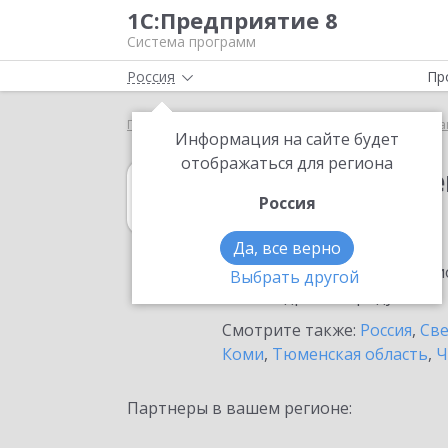
1С:Предприятие 8
Система программ
Россия
Пр
Главная
1С:Государственные и муниципальные за
Информация на сайте будет
отображаться для региона
1С:Государств
Россия
в Камышлове
Да, все верно
Ознакомьтесь с информацио
Выбрать другой
или внедрение продукта.
Смотрите также:
Россия
,
Све
Коми
,
Тюменская область
,
Ч
Партнеры в вашем регионе: