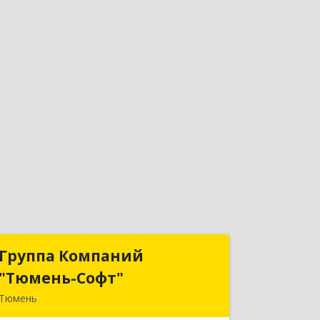
Группа Компаний
Группа Компаний
"Тюмень-Софт"
"Тюмень-Софт"
Тюмень
625048, Тюменская обл, Тюмень г,