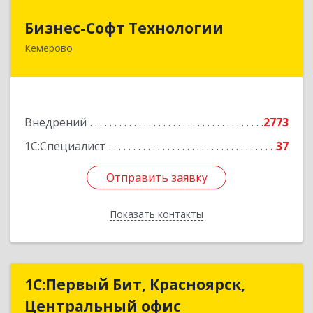
Бизнес-Софт Технологии
Бизнес-Софт Технологии
Кемерово
650992, Кемеровская область - Кузбасс обл,
Кемерово г, Советский пр-кт, дом № 2/8, оф.401
Подробнее
Внедрений
2773
1С:Специалист
37
Отправить заявку
Отправить заявку
Показать контакты
Назад
1С:Первый Бит, Красноярск,
1С:Первый Бит, Красноярск,
Центральный офис
Центральный офис