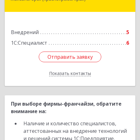
662973, Красноярский край, Железногорск г,
Белорусская ул, дом № 30 Б, пом.16
Подробнее
Внедрений
5
1С:Специалист
6
Отправить заявку
Отправить заявку
Показать контакты
Назад
При выборе фирмы-франчайзи, обратите
внимание на:
Наличие и количество специалистов,
аттестованных на внедрение технологий
и решений системы 1С:Предприятие,