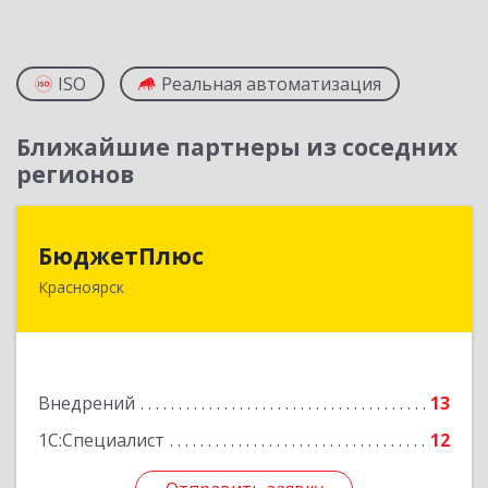
ISO
Реальная автоматизация
Ближайшие партнеры из соседних
регионов
БюджетПлюс
БюджетПлюс
Красноярск
660028, Красноярский край, Красноярск г,
Телевизорная ул, дом № 1, пом.401/3
Подробнее
Внедрений
13
1С:Специалист
12