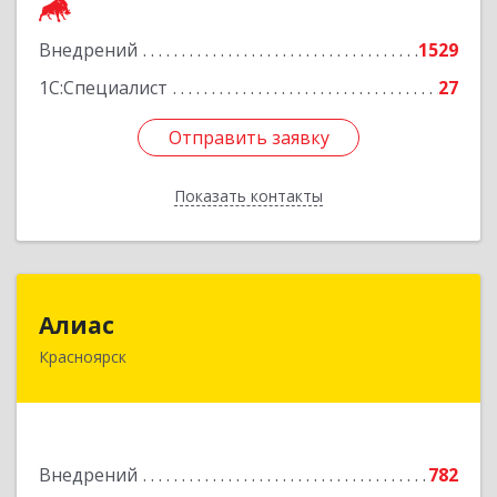
Подробнее
Внедрений
1529
1С:Специалист
27
Отправить заявку
Отправить заявку
Показать контакты
Назад
Алиас
Алиас
Красноярск
660043, Красноярский край, Красноярск г,
Дмитрия Мартынова ул, дом № 35, оф.198-07
Подробнее
Внедрений
782