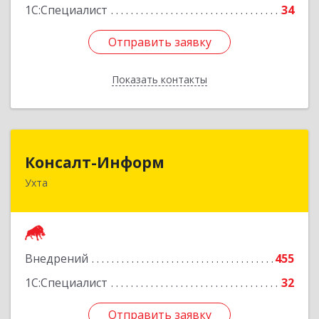
1С:Специалист
34
Отправить заявку
Отправить заявку
Показать контакты
Назад
Консалт-Информ
Консалт-Информ
Ухта
169300, Коми Респ, Ухта г, Строителей пр-д 1, 2
под.,6 этаж
Подробнее
Внедрений
455
1С:Специалист
32
Отправить заявку
Отправить заявку