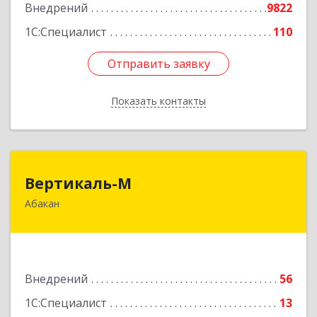
Внедрений
9822
Подробнее
1С:Специалист
110
Отправить заявку
Отправить заявку
Показать контакты
Назад
Вертикаль-М
Вертикаль-М
Абакан
655017, Хакасия Респ, Абакан г, Чертыгашева
ул, дом № 124, кв.97Н
Подробнее
Внедрений
56
1С:Специалист
13