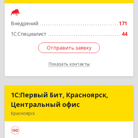
Подробнее
Внедрений
171
1С:Специалист
44
Отправить заявку
Отправить заявку
Показать контакты
Назад
1С:Первый Бит, Красноярск,
1С:Первый Бит, Красноярск,
Центральный офис
Центральный офис
Красноярск
660017, Красноярский край, Красноярск г,
Диктатуры пролетариата ул, дом № 32