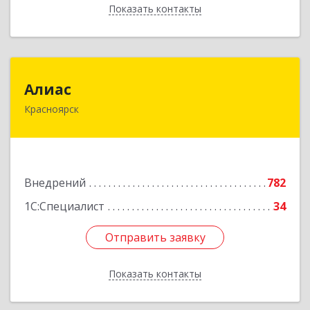
Показать контакты
Назад
Алиас
Алиас
Красноярск
660043, Красноярский край, Красноярск г,
Дмитрия Мартынова ул, дом № 35, оф.198-07
Подробнее
Внедрений
782
1С:Специалист
34
Отправить заявку
Отправить заявку
Показать контакты
Назад