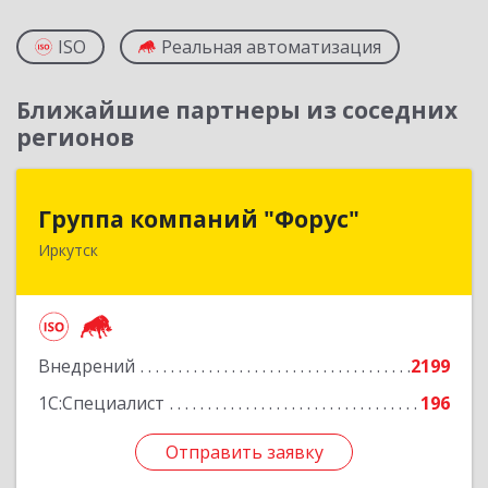
ISO
Реальная автоматизация
Ближайшие партнеры из соседних
регионов
Группа компаний "Форус"
Группа компаний "Форус"
Иркутск
664007, Иркутская обл, Иркутск г, Ямская ул,
дом № 1, корпус 1, оф.1
Подробнее
Внедрений
2199
1С:Специалист
196
Отправить заявку
Отправить заявку