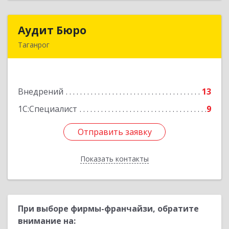
Аудит Бюро
Аудит Бюро
Таганрог
347900, Ростовская обл, Таганрог г,
Лермонтовский пер, дом № 7 "А"
Внедрений
13
Подробнее
1С:Специалист
9
Отправить заявку
Отправить заявку
Показать контакты
Назад
При выборе фирмы-франчайзи, обратите
внимание на: