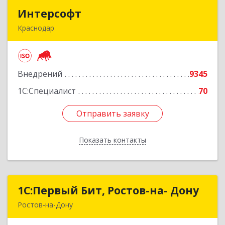
Интерсофт
Интерсофт
Краснодар
350020, Краснодарский край, Краснодар г,
Рашпилевская ул, дом № 179/1, оф.618
Внедрений
9345
Подробнее
1С:Специалист
70
Отправить заявку
Отправить заявку
Показать контакты
Назад
1С:Первый Бит, Ростов-на- Дону
1С:Первый Бит, Ростов-на- Дону
Ростов-на-Дону
344091, Ростовская обл, Ростов-на-Дону г,