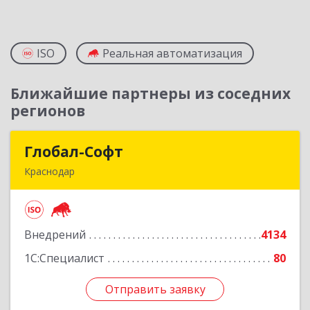
ISO
Реальная автоматизация
Ближайшие партнеры из соседних
регионов
Глобал-Софт
Глобал-Софт
Краснодар
350018, Краснодарский край, Краснодар г,
Сормовская ул, дом № 7
Внедрений
4134
Подробнее
1С:Специалист
80
Отправить заявку
Отправить заявку