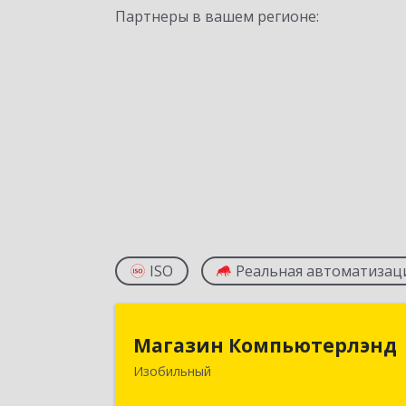
Партнеры в вашем регионе:
ISO
Реальная автоматизац
Магазин Компьютерлэн
Магазин Компьютерлэнд
Изобильный
356140, Ставропольский край
Изобильный г, Ленина ул, дом № 6