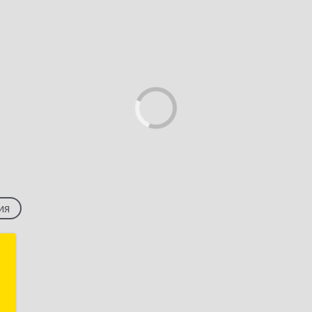
ия
д
,
4