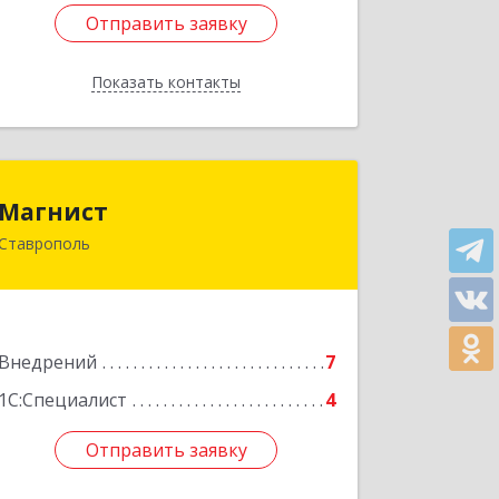
Отправить заявку
Отправить заявку
Показать контакты
Назад
Магнист
Магнист
Ставрополь
355029, Ставропольский край,
Ставрополь г, Ленина ул, дом № 427,
кв.361
Подробнее
Внедрений
7
1С:Специалист
4
Отправить заявку
Отправить заявку