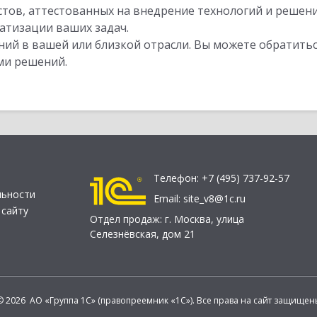
стов, аттестованных на внедрение технологий и решен
атизации ваших задач.
ий в вашей или близкой отрасли. Вы можете обратитьс
ми решений.
Телефон:
+7 (495) 737-92-57
льности
Email:
site_v8@1c.ru
 сайту
Отдел продаж:
г. Москва
,
улица
Селезнёвская, дом 21
© 2026 АО «Группа 1С» (правопреемник «1С»). Все права на сайт защищен