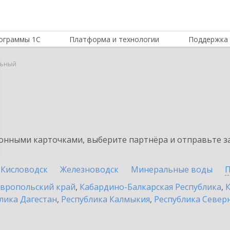
ограммы 1С
Платформа и технологии
Поддержка 
льный
нными карточками, выберите партнёра и отправьте за
Кисловодск
Железноводск
Минеральные воды
П
вропольский край
,
Кабардино-Балкарская Республика
,
К
лика Дагестан
,
Республика Калмыкия
,
Республика Северн