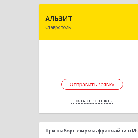
АЛЬЗИ
АЛЬЗИТ
Ставрополь
355008, Ставропольский край
Ставрополь г, Гражданская ул, дом 
8, оф.40
Подробне
Отправить заявку
Отправить заявку
Показать контакты
Назад
При выборе фирмы-франчайзи в Из