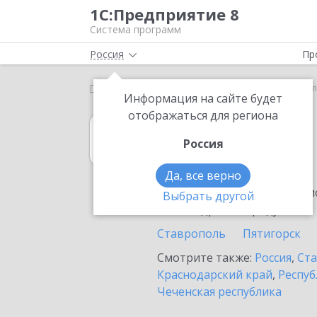
1С:Предприятие 8
Система программ
Россия
Пр
Главная
1С:Гаражи
Выбор партнёра
Изоби
Информация на сайте будет
отображаться для региона
1С:Гаражи
Россия
в Изобильном
Да, все верно
Ознакомьтесь с информацио
Выбрать другой
или внедрение продукта.
Ставрополь
Пятигорск
Смотрите также:
Россия
,
Ста
Краснодарский край
,
Респуб
Чеченская республика