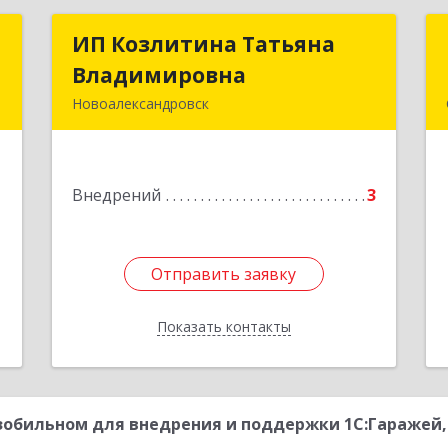
Т
ИП Козлитина Татьяна
ИП Козлитина Татьяна
Владимировна
Владимировна
,
Новоалександровск
№
356000, Ставропольский край,
5
Новоалександровск г, Гайдара пер,
дом № 25
е
Внедрений
3
Подробнее
Отправить заявку
Отправить заявку
Показать контакты
Назад
обильном для внедрения и поддержки 1С:Гаражей, 