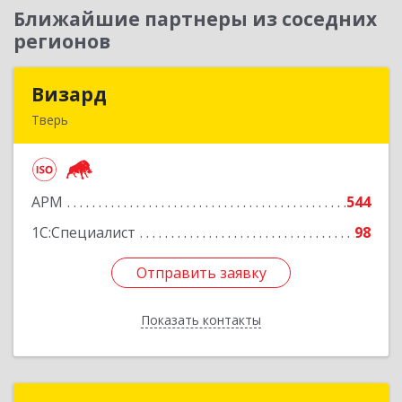
Ближайшие партнеры из соседних
регионов
Визард
Визард
Тверь
170006, Тверская обл, Тверь г, Учительская ул,
дом № 59, оф.110
АРМ
544
Подробнее
1С:Специалист
98
Отправить заявку
Отправить заявку
Показать контакты
Назад