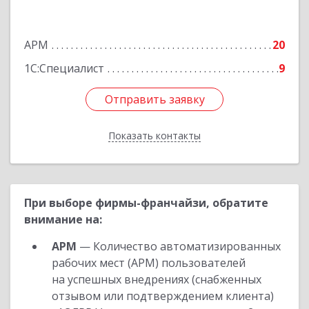
Боровичи г, Международная ул, дом № 6
АРМ
20
Подробнее
1С:Специалист
9
Отправить заявку
Отправить заявку
Показать контакты
Назад
При выборе фирмы-франчайзи, обратите
внимание на:
АРМ
— Количество автоматизированных
рабочих мест (АРМ) пользователей
на успешных внедрениях (снабженных
отзывом или подтверждением клиента)