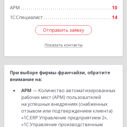
АРМ
10
1С:Специалист
14
Отправить заявку
Отправить заявку
Показать контакты
Назад
При выборе фирмы-франчайзи, обратите
внимание на:
АРМ
— Количество автоматизированных
рабочих мест (АРМ) пользователей
на успешных внедрениях (снабженных
отзывом или подтверждением клиента)
«1С:ERP Управление предприятием 2»,
«1С:Управление производственным