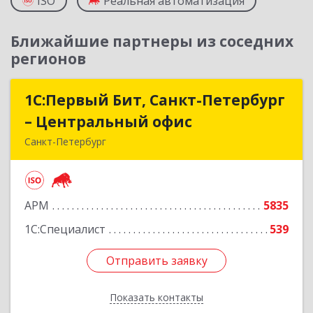
ISO
Реальная автоматизация
Ближайшие партнеры из соседних
регионов
1С:Первый Бит, Санкт-Петербург
1С:Первый Бит, Санкт-Петербург
– Центральный офис
– Центральный офис
Санкт-Петербург
г.Санкт-Петербург, Невский проспект, 10
Подробнее
АРМ
5835
1С:Специалист
539
Отправить заявку
Отправить заявку
Показать контакты
Назад