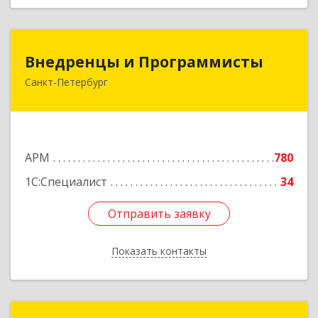
Внедренцы и Программисты
Внедренцы и Программисты
Санкт-Петербург
194044, Санкт-Петербург г, Финляндский пр-кт,
дом № 4А, оф.529
Подробнее
АРМ
780
1С:Специалист
34
Отправить заявку
Отправить заявку
Показать контакты
Назад