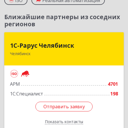
ISO
Реальная автоматизация
Ближайшие партнеры из соседних
регионов
1С-Рарус Челябинск
1С-Рарус Челябинск
Челябинск
454091, Челябинская обл, Челябинск г, Труда ул,
дом № 91, оф.403
Подробнее
АРМ
4701
1С:Специалист
198
Отправить заявку
Отправить заявку
Показать контакты
Назад