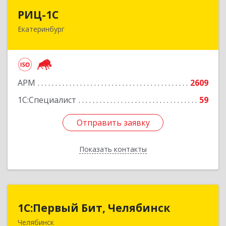
РИЦ-1С
РИЦ-1С
Екатеринбург
620102, Свердловская обл, Екатеринбург г,
Фурманова ул, дом № 124
Подробнее
АРМ
2609
1С:Специалист
59
Отправить заявку
Отправить заявку
Показать контакты
Назад
1С:Первый Бит, Челябинск
1С:Первый Бит, Челябинск
Челябинск
454084, Челябинская обл, Челябинск г,