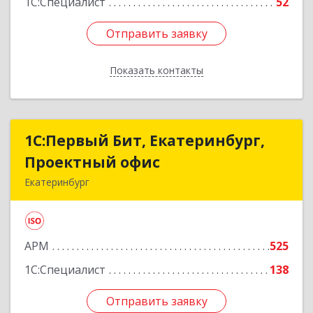
1С:Специалист
52
Отправить заявку
Отправить заявку
Показать контакты
Назад
1С:Первый Бит, Екатеринбург,
1С:Первый Бит, Екатеринбург,
Проектный офис
Проектный офис
Екатеринбург
620014, Свердловская обл, Екатеринбург г,
Малышева ул, корпус 29, оф.510
АРМ
525
Подробнее
1С:Специалист
138
Отправить заявку
Отправить заявку