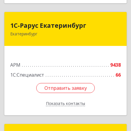
1С-Рарус Екатеринбург
1С-Рарус Екатеринбург
Екатеринбург
620142, Свердловская обл, Екатеринбург г,
Цвиллинга ул, дом № 6-502
Подробнее
АРМ
9438
1С:Специалист
66
Отправить заявку
Отправить заявку
Показать контакты
Назад