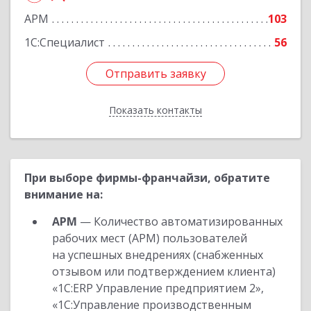
оф.407
АРМ
103
Подробнее
1С:Специалист
56
Отправить заявку
Отправить заявку
Показать контакты
Назад
При выборе фирмы-франчайзи, обратите
внимание на:
АРМ
— Количество автоматизированных
рабочих мест (АРМ) пользователей
на успешных внедрениях (снабженных
отзывом или подтверждением клиента)
«1С:ERP Управление предприятием 2»,
«1С:Управление производственным