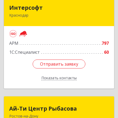
Интерсофт
Интерсофт
Краснодар
350020, Краснодарский край, Краснодар г,
Рашпилевская ул, дом № 179/1, оф.618
Подробнее
АРМ
797
1С:Специалист
60
Отправить заявку
Отправить заявку
Показать контакты
Назад
Ай-Ти Центр Рыбасова
Ай-Ти Центр Рыбасова
Ростов-на-Дону
344037, Ростовская обл, Ростов-на-Дону г, 14-я