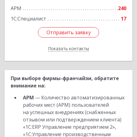
АРМ
240
1С:Специалист
17
Отправить заявку
Отправить заявку
Показать контакты
Назад
При выборе фирмы-франчайзи, обратите
внимание на:
АРМ
— Количество автоматизированных
рабочих мест (АРМ) пользователей
на успешных внедрениях (снабженных
отзывом или подтверждением клиента)
«1С:ERP Управление предприятием 2»,
«1С:Управление производственным