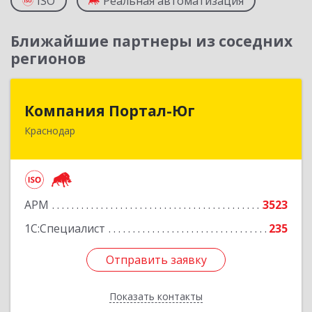
ISO
Реальная автоматизация
Ближайшие партнеры из соседних
регионов
Компания Портал-Юг
Компания Портал-Юг
Краснодар
350020, Краснодарский край, Краснодар г,
Одесская ул, дом № 48, оф.2,3,6
Подробнее
АРМ
3523
1С:Специалист
235
Отправить заявку
Отправить заявку
Показать контакты
Назад