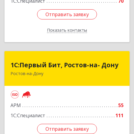
1С:Специалист
70
Отправить заявку
Отправить заявку
Показать контакты
Назад
1С:Первый Бит, Ростов-на- Дону
1С:Первый Бит, Ростов-на- Дону
Ростов-на-Дону
344091, Ростовская обл, Ростов-на-Дону г,
Малиновского ул, дом № 3, корпус 1, пом.36
Подробнее
АРМ
55
1С:Специалист
111
Отправить заявку
Отправить заявку