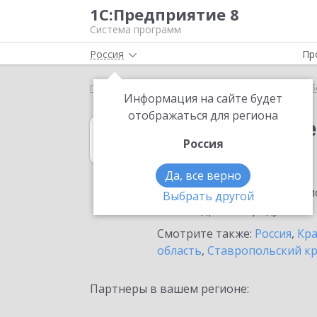
1С:Предприятие 8
Система программ
Россия
Пр
Главная
1С:ERP Управление предприятием
Выб
Информация на сайте будет
отображаться для региона
1С:ERP Управл
Россия
в Курганинске
Да, все верно
Ознакомьтесь с информацио
Выбрать другой
или внедрение продукта.
Смотрите также:
Россия
,
Кра
область
,
Ставропольский к
Партнеры в вашем регионе: