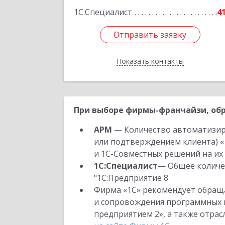
1С:Специалист
4
Отправить заявку
Отправить заявку
Показать контакты
Назад
При выборе фирмы-франчайзи, обр
АРМ
— Количество автоматизир
или подтверждением клиента) «
и 1С-Совместных решений на их 
1С:Специалист
— Общее количес
"1С:Предприятие 8
Фирма «1С» рекомендует обраща
и сопровождения программных пр
предприятием 2», а также отра