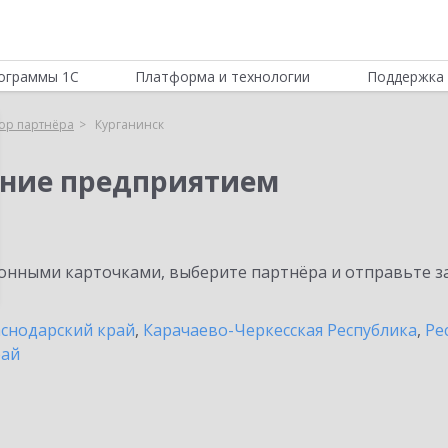
ограммы 1С
Платформа и технологии
Поддержка 
ор партнёра
Курганинск
ение предприятием
нными карточками, выберите партнёра и отправьте за
снодарский край
,
Карачаево-Черкесская Республика
,
Ре
рай