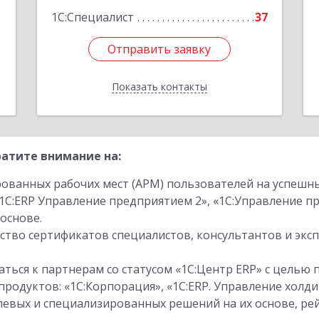
1
1С:Специалист
37
Отправить заявку
Отправить заявку
Показать контакты
Назад
атите внимание на:
ованных рабочих мест (АРМ) пользователей на успешн
1С:ERP Управление предприятием 2», «1С:Управление 
основе.
тво сертификатов специалистов, консультантов и экс
ться к партнерам со статусом «1С:Центр ERP» с целью 
одуктов: «1С:Корпорация», «1С:ERP. Управление холди
слевых и специализированных решений на их основе, р