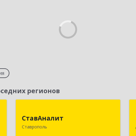
ия
седних регионов
г
СтавАналит
СтавАналит
,
355045, Ставропольский край,
Ставрополь
,
Ставрополь г, Пирогова ул, дом № 66