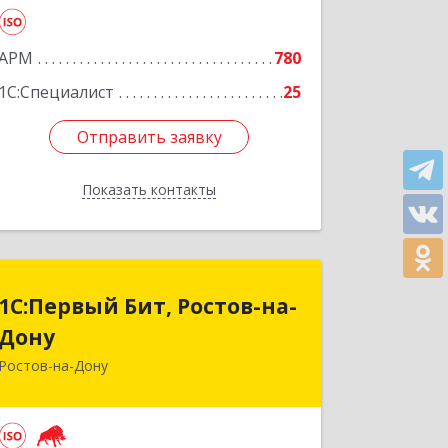
Подробнее
АРМ
780
1С:Специалист
25
Отправить заявку
Отправить заявку
Показать контакты
Назад
1С:Первый Бит, Ростов-на-
1С:Первый Бит, Ростов-на-
Дону
Дону
Ростов-на-Дону
344091, Ростовская обл, Ростов-на-
Дону г, Малиновского ул, дом № 3,
корпус 1, пом.36