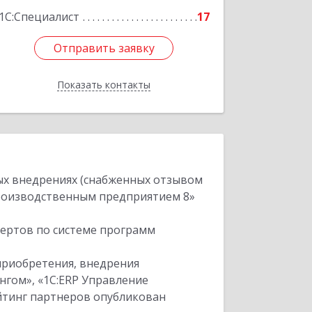
1С:Специалист
17
Отправить заявку
Отправить заявку
Показать контакты
Назад
ых внедрениях (снабженных отзывом
производственным предприятием 8»
пертов по системе программ
приобретения, внедрения
нгом», «1С:ERP Управление
ейтинг партнеров опубликован