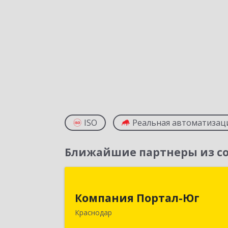
ISO
Реальная автоматизац
Ближайшие партнеры из со
Компания Портал-Ю
Компания Портал-Юг
350020, Краснодарский край
Краснодар
Краснодар г, Одесская ул, дом № 48