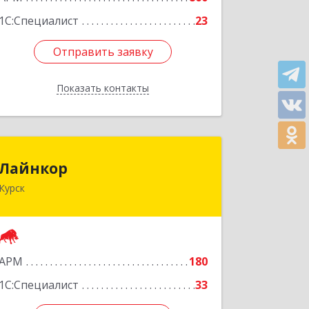
1С:Специалист
23
Отправить заявку
Отправить заявку
Показать контакты
Назад
Лайнкор
Лайнкор
Курск
305021, Курская обл, Курск г, Победы
пр-кт, дом № 10, оф.№64
Подробнее
АРМ
180
1С:Специалист
33