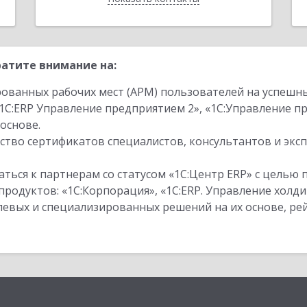
атите внимание на:
ованных рабочих мест (АРМ) пользователей на успешн
1С:ERP Управление предприятием 2», «1С:Управление 
основе.
тво сертификатов специалистов, консультантов и экс
ться к партнерам со статусом «1С:Центр ERP» с целью 
одуктов: «1С:Корпорация», «1С:ERP. Управление холди
слевых и специализированных решений на их основе, р