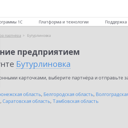
ограммы 1С
Платформа и технологии
Поддержка 
ор партнёра
Бутурлиновка
ение предприятием
унте
Бутурлиновка
нными карточками, выберите партнёра и отправьте за
онежская область
,
Белгородская область
,
Волгоградска
ь
,
Саратовская область
,
Тамбовская область