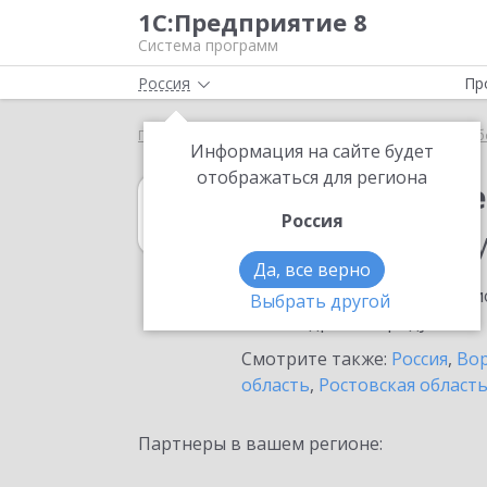
1С:Предприятие 8
Система программ
Россия
Пр
Главная
1С:ERP Управление предприятием
Выб
Информация на сайте будет
отображаться для региона
1С:ERP Управл
Россия
в населенном п
Да, все верно
Ознакомьтесь с информацио
Выбрать другой
или внедрение продукта.
Смотрите также:
Россия
,
Вор
область
,
Ростовская област
Партнеры в вашем регионе: