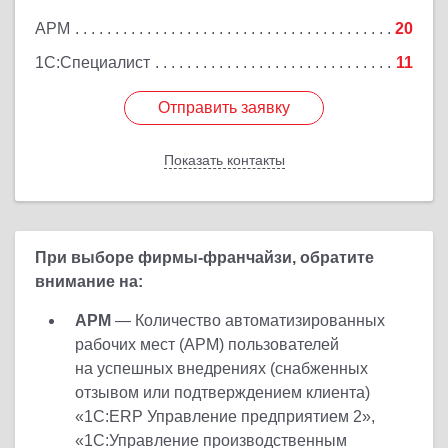
АРМ
20
Подробнее
1С:Специалист
11
Отправить заявку
Отправить заявку
Показать контакты
Назад
При выборе фирмы-франчайзи, обратите
внимание на:
АРМ
— Количество автоматизированных
рабочих мест (АРМ) пользователей
на успешных внедрениях (снабженных
отзывом или подтверждением клиента)
«1С:ERP Управление предприятием 2»,
«1С:Управление производственным