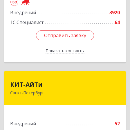
Подробнее
Внедрений
3920
1С:Специалист
64
Отправить заявку
Отправить заявку
Показать контакты
Назад
КИТ-АйТи
КИТ-АйТи
Санкт-Петербург
194044, Санкт-Петербург г, Смолячкова ул, дом
№ 19, литера А, оф.514
Подробнее
Внедрений
52