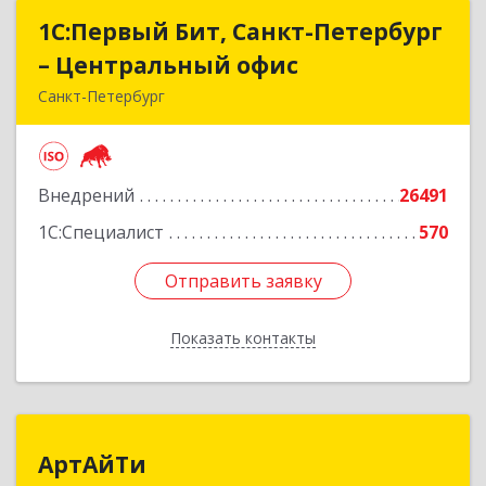
1С:Первый Бит, Санкт-Петербург
1С:Первый Бит, Санкт-Петербург
– Центральный офис
– Центральный офис
Санкт-Петербург
г.Санкт-Петербург, Невский проспект, 10
Подробнее
Внедрений
26491
1С:Специалист
570
Отправить заявку
Отправить заявку
Показать контакты
Назад
АртАйТи
АртАйТи