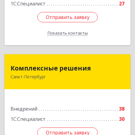
1С:Специалист
27
Отправить заявку
Отправить заявку
Показать контакты
Назад
Комплексные решения
Комплексные решения
Санкт-Петербург
194044, Санкт-Петербург г, Беловодский пер,
дом № 6, строение 2, пом.1-Н, оф. 133
Подробнее
Внедрений
38
1С:Специалист
30
Отправить заявку
Отправить заявку