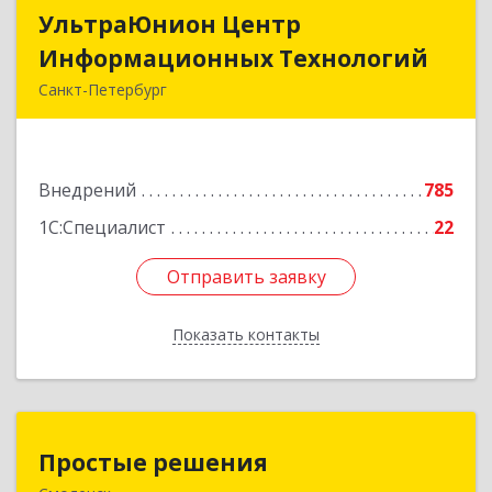
УльтраЮнион Центр
УльтраЮнион Центр
Информационных Технологий
Информационных Технологий
Санкт-Петербург
190020, Санкт-Петербург г, Бумажная ул, дом №
9, корпус 1, литера А, оф.516
Внедрений
785
Подробнее
1С:Специалист
22
Отправить заявку
Отправить заявку
Показать контакты
Назад
Простые решения
Простые решения