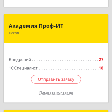
Академия Проф-ИТ
Академия Проф-ИТ
Псков
180004, Псковская обл, Псков г, Металлистов
ул, дом № 25
Подробнее
Внедрений
27
1С:Специалист
18
Отправить заявку
Отправить заявку
Показать контакты
Назад