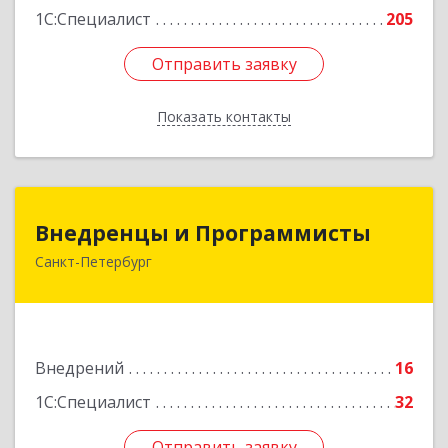
1С:Специалист
205
Подробнее
Отправить заявку
Отправить заявку
Показать контакты
Назад
Внедренцы и Программисты
Внедренцы и Программисты
Санкт-Петербург
194044, Санкт-Петербург г, Финляндский пр-кт,
дом № 4А, оф.529
Подробнее
Внедрений
16
1С:Специалист
32
Отправить заявку
Отправить заявку