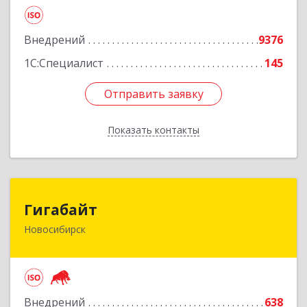
корпус 2Б, пом.5а
Подробнее
Внедрений
9376
1С:Специалист
145
Отправить заявку
Отправить заявку
Показать контакты
Назад
Гигабайт
Гигабайт
Новосибирск
630099, Новосибирская обл, Новосибирск г,
Ядринцевская ул, дом № 68/1, этаж 4
Подробнее
Внедрений
638