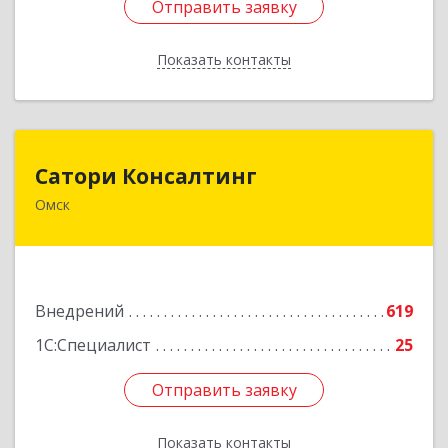
Отправить заявку
Отправить заявку
Показать контакты
Назад
Сатори Консалтинг
Сатори Консалтинг
Омск
644070, Омская обл, Омск г, Лермонтова ул,
дом № 63, оф.505
Подробнее
Внедрений
619
1С:Специалист
25
Отправить заявку
Отправить заявку
Показать контакты
Назад