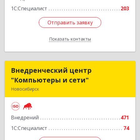
1С:Специалист
203
Отправить заявку
Отправить заявку
Показать контакты
Назад
Внедренческий центр
Внедренческий центр
"Компьютеры и сети"
"Компьютеры и сети"
Новосибирск
630075, Новосибирская обл, Новосибирск г,
Залесского, дом № 5/1, оф.711
Внедрений
471
Подробнее
1С:Специалист
74