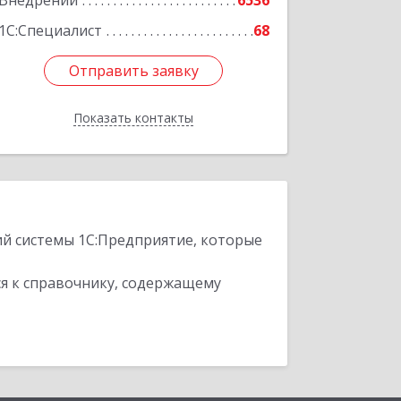
Внедрений
6536
Подробнее
1С:Специалист
68
Отправить заявку
Отправить заявку
Показать контакты
Назад
ий системы 1С:Предприятие, которые
я к справочнику, содержащему