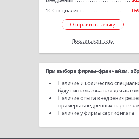
Внедрений
86
Подробне
1С:Специалист
15
Отправить заявку
Отправить заявку
Показать контакты
Назад
При выборе фирмы-франчайзи, обр
Наличие и количество специали
будут использоваться для автом
Наличие опыта внедрения решен
примеры внедренных партнера
Наличие у фирмы сертификата