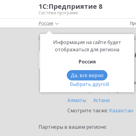
1С:Предприятие 8
Система программ
Россия
Пр
Главная
1С:Документооборот 8
Выбор партнё
Информация на сайте будет
отображаться для региона
1С:Документоо
Россия
в Костанае
Да, все верно
Ознакомьтесь с информацио
Выбрать другой
или внедрение продукта.
Алматы
Астана
Смотрите также:
Казахстан
Партнеры в вашем регионе: