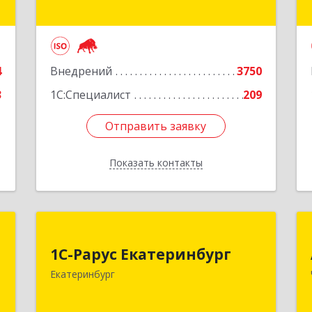
е
Подробнее
4
Внедрений
3750
3
1С:Специалист
209
Отправить заявку
Отправить заявку
Показать контакты
Назад
+
1С-Рарус Екатеринбург
"
1С-Рарус Екатеринбург
620142, Свердловская обл,
Екатеринбург
Екатеринбург г, Цвиллинга ул, дом №
,
6-502
м