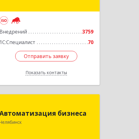
124
Подробнее
Внедрений
3759
1С:Специалист
70
Отправить заявку
Отправить заявку
Показать контакты
Назад
Автоматизация бизнеса
Автоматизация бизнеса
454018, Челябинская обл,
Челябинск
Челябинский г.о., Челябинск г, вн.р-н
Калининский, Братьев Кашириных ул,