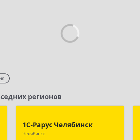
ия
седних регионов
к
1С-Рарус Челябинск
к
1С-Рарус Челябинск
,
454091, Челябинская обл, Челябинск г,
Челябинск
9
Труда ул, дом № 91, оф.403