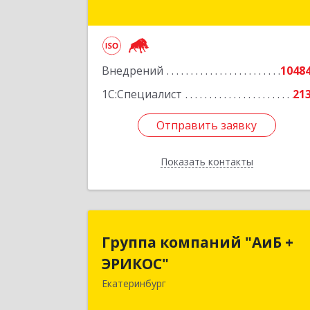
Подробне
Внедрений
1048
1С:Специалист
21
Отправить заявку
Отправить заявку
Показать контакты
Назад
Группа компаний "АиБ 
Группа компаний "АиБ +
ЭРИКОС
ЭРИКОС"
Екатеринбург
620075, Свердловская обл
Екатеринбург г, Луначарского ул, до