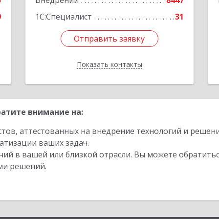
5
Внедрений
8447
е
9
1С:Специалист
31
Отправить заявку
Отправить заявку
Показать контакты
Назад
атите внимание на:
стов, аттестованных на внедрение технологий и решен
атизации ваших задач.
ий в вашей или близкой отрасли. Вы можете обратитьс
ми решений.