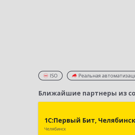
ISO
Реальная автоматизац
Ближайшие партнеры из со
1С:Первый Бит, Челябинс
1С:Первый Бит, Челябинс
454084, Челябинская обл, Челябинск г
Челябинск
Каслинская ул, дом № 77, оф.10