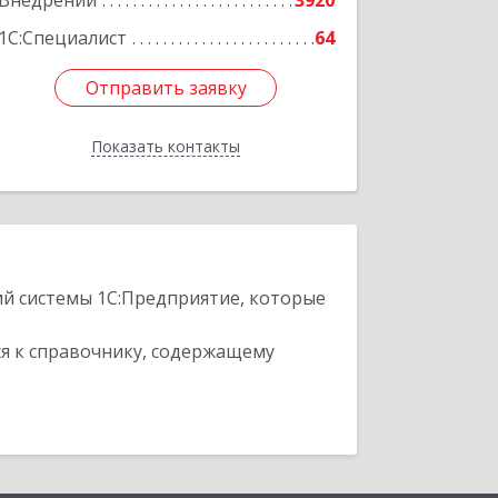
Внедрений
3920
1С:Специалист
64
Отправить заявку
Отправить заявку
Показать контакты
Назад
ий системы 1С:Предприятие, которые
я к справочнику, содержащему