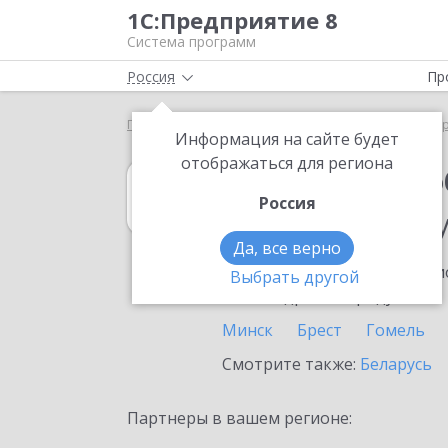
1С:Предприятие 8
Система программ
Россия
Пр
Главная
1С:Документооборот 8
Выбор партнё
Информация на сайте будет
отображаться для региона
1С:Документоо
Россия
в населенном п
Да, все верно
Ознакомьтесь с информацио
Выбрать другой
или внедрение продукта.
Минск
Брест
Гомель
Смотрите также:
Беларусь
Партнеры в вашем регионе: