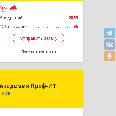
Подробнее
Внедрений
2089
1С:Специалист
96
Отправить заявку
Отправить заявку
Показать контакты
Назад
Академия Проф-ИТ
Академия Проф-ИТ
180004, Псковская обл, Псков г,
Псков
Металлистов ул, дом № 25
Подробнее