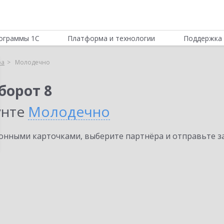
ограммы 1С
Платформа и технологии
Поддержка 
ра
Молодечно
борот 8
унте
Молодечно
нными карточками, выберите партнёра и отправьте за