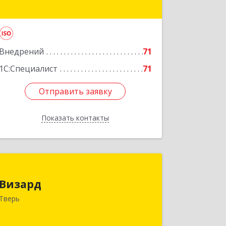
здание "НИИТМАШ"
Подробнее
Внедрений
71
1С:Специалист
71
Отправить заявку
Отправить заявку
Показать контакты
Назад
Визард
Визард
170006, Тверская обл, Тверь г,
Тверь
Учительская ул, дом № 59, оф.110