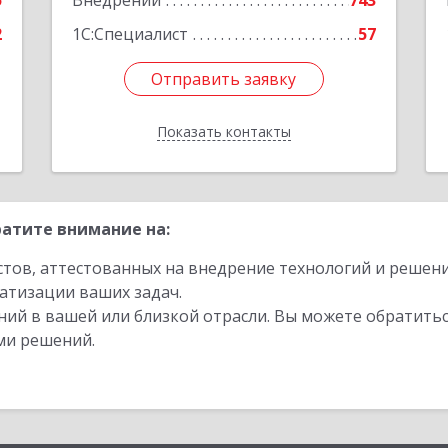
5
Внедрений
743
е
2
1С:Специалист
57
Отправить заявку
Отправить заявку
Показать контакты
Назад
атите внимание на:
стов, аттестованных на внедрение технологий и решен
атизации ваших задач.
ий в вашей или близкой отрасли. Вы можете обратитьс
ми решений.