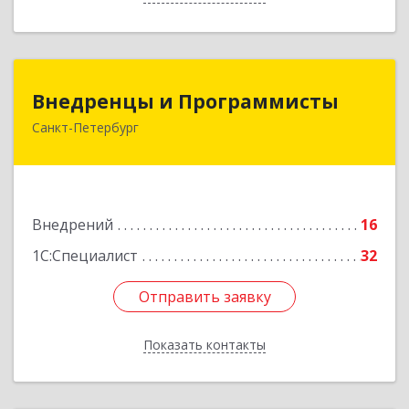
Внедренцы и Программисты
Внедренцы и Программисты
Санкт-Петербург
194044, Санкт-Петербург г, Финляндский пр-кт,
дом № 4А, оф.529
Подробнее
Внедрений
16
1С:Специалист
32
Отправить заявку
Отправить заявку
Показать контакты
Назад