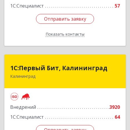
1С:Специалист
57
Отправить заявку
Отправить заявку
Показать контакты
Назад
1С:Первый Бит, Калининград
1С:Первый Бит, Калининград
Калининград
236006, Калининградская обл, Калининград г,
Ленинский пр-кт, дом № 30
Подробнее
Внедрений
3920
1С:Специалист
64