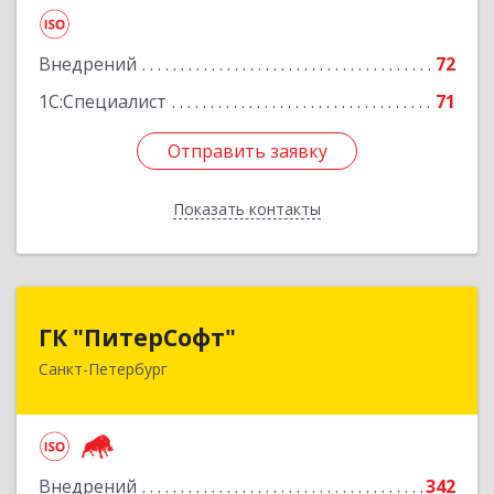
Подробнее
Внедрений
72
1С:Специалист
71
Отправить заявку
Отправить заявку
Показать контакты
Назад
ГК "ПитерСофт"
ГК "ПитерСофт"
Санкт-Петербург
197136, Санкт-Петербург г, Всеволода
Вишневского ул, дом № 12 лит. А, оф.201
Подробнее
Внедрений
342