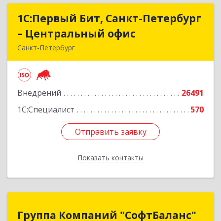
1С:Первый Бит, Санкт-Петербург
1С:Первый Бит, Санкт-Петербург
– Центральный офис
– Центральный офис
Санкт-Петербург
г.Санкт-Петербург, Невский проспект, 10
Подробнее
Внедрений
26491
1С:Специалист
570
Отправить заявку
Отправить заявку
Показать контакты
Назад
Группа Компаний "СофтБаланс"
Группа Компаний "СофтБаланс"