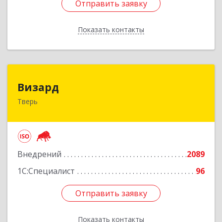
Отправить заявку
Отправить заявку
Показать контакты
Назад
Визард
Визард
Тверь
170006, Тверская обл, Тверь г, Учительская ул,
дом № 59, оф.110
Подробнее
Внедрений
2089
1С:Специалист
96
Отправить заявку
Отправить заявку
Показать контакты
Назад