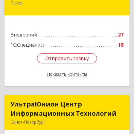
Псков
180004, Псковская обл, Псков г, Металлистов
ул, дом № 25
Подробнее
Внедрений
27
1С:Специалист
18
Отправить заявку
Отправить заявку
Показать контакты
Назад
УльтраЮнион Центр
УльтраЮнион Центр
Информационных Технологий
Информационных Технологий
Санкт-Петербург
190020, Санкт-Петербург г, Бумажная ул, дом №