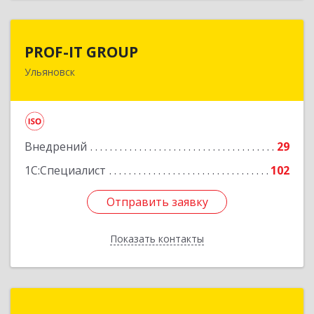
PROF-IT GROUP
PROF-IT GROUP
Ульяновск
432071, Ульяновская обл, Ульяновск г, Марата
ул, дом № 33, корпус 2, этаж 1
Подробнее
Внедрений
29
1С:Специалист
102
Отправить заявку
Отправить заявку
Показать контакты
Назад
Баланс-Сервис