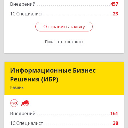
Внедрений
457
1С:Специалист
23
Отправить заявку
Отправить заявку
Показать контакты
Назад
Информационные Бизнес
Информационные Бизнес
Решения (ИБР)
Решения (ИБР)
Казань
420124, Татарстан Респ, г.о. город Казань,
Казань г, Мусина ул, дом № 1, пом.1007
Внедрений
161
Подробнее
1С:Специалист
38