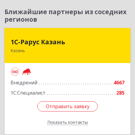
Ближайшие партнеры из соседних
регионов
1С-Рарус Казань
1С-Рарус Казань
Казань
420088, Татарстан Респ, Казань г, Победы пр-
кт, дом № 159
Подробнее
Внедрений
4667
1С:Специалист
285
Отправить заявку
Отправить заявку
Показать контакты
Назад