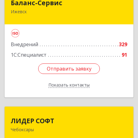
Баланс-Сервис
Ижевск
426076, Удмуртская Респ, Ижевск г,
Коммунаров ул, дом № 198
Подробнее
Внедрений
329
1С:Специалист
91
Отправить заявку
Отправить заявку
Показать контакты
Назад
ЛИДЕР СОФТ
ЛИДЕР СОФТ
Чебоксары
428018, Чувашская Республика - Чувашия,