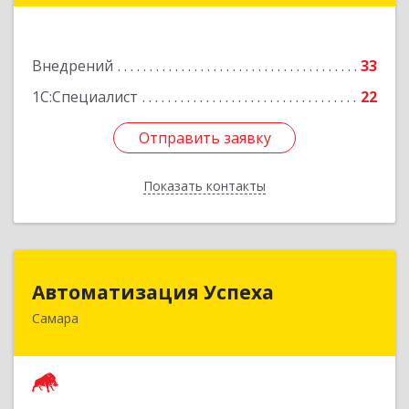
Подробнее
Внедрений
33
1С:Специалист
22
Отправить заявку
Отправить заявку
Показать контакты
Назад
Автоматизация Успеха
Автоматизация Успеха
Самара
443011, Самарская обл, Самара г, 22
Партсъезда ул, дом № 207, оф.14
Подробнее