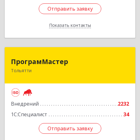
Отправить заявку
Отправить заявку
Показать контакты
Назад
ПрограмМастер
ПрограмМастер
Тольятти
445004, Самарская обл, Тольятти г,
Автозаводское ш, дом № 51
Подробнее
Внедрений
2232
1С:Специалист
34
Отправить заявку
Отправить заявку