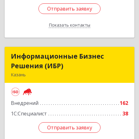
Отправить заявку
Отправить заявку
Показать контакты
Назад
Информационные Бизнес
Информационные Бизнес
Решения (ИБР)
Решения (ИБР)
Казань
420124, Татарстан Респ, г.о. город Казань,
Казань г, Мусина ул, дом № 1, пом.1007
Внедрений
162
Подробнее
1С:Специалист
38
Отправить заявку
Отправить заявку