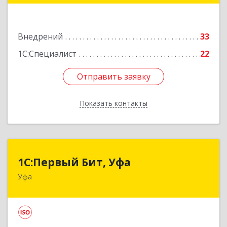
Подробнее
Внедрений
33
1С:Специалист
22
Отправить заявку
Отправить заявку
Показать контакты
Назад
1С:Первый Бит, Уфа
1С:Первый Бит, Уфа
Уфа
450098, Башкортостан Респ, Уфа г,
Комсомольская ул, дом № 165, корпус 3
Подробнее