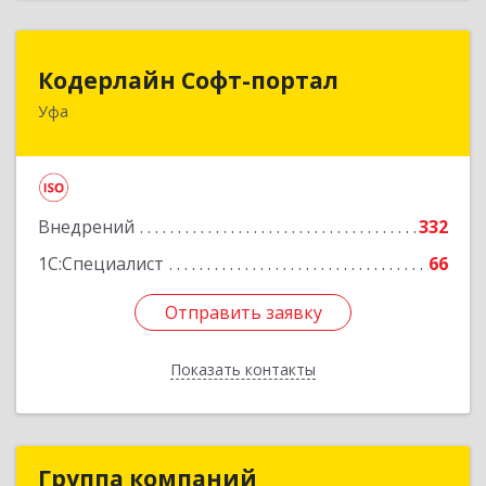
Кодерлайн Софт-портал
Кодерлайн Софт-портал
Уфа
450006, Башкортостан Респ, Уфа г, Пархоменко
ул, дом № 133/1
Подробнее
Внедрений
332
1С:Специалист
66
Отправить заявку
Отправить заявку
Показать контакты
Назад
Группа компаний
Группа компаний