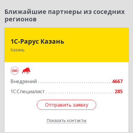
Ближайшие партнеры из соседних
регионов
1С-Рарус Казань
1С-Рарус Казань
Казань
420088, Татарстан Респ, Казань г, Победы пр-
кт, дом № 159
Подробнее
Внедрений
4667
1С:Специалист
285
Отправить заявку
Отправить заявку
Показать контакты
Назад