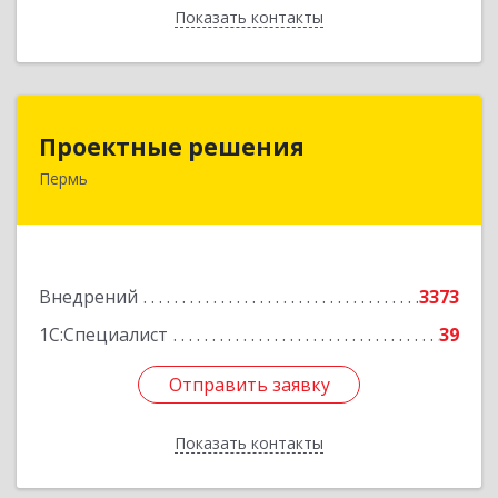
Показать контакты
Назад
Проектные решения
Проектные решения
Пермь
614087, Пермский край, Пермь г, Малкова ул,
дом № 28, пом.1
Подробнее
Внедрений
3373
1С:Специалист
39
Отправить заявку
Отправить заявку
Показать контакты
Назад