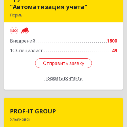
"Автоматизация учета"
"Автоматизация учета"
Пермь
614015, Пермский край, Пермь г, Куйбышева
ул, дом № 2
Внедрений
1800
Подробнее
1С:Специалист
49
Отправить заявку
Отправить заявку
Показать контакты
Назад
PROF-IT GROUP
PROF-IT GROUP
Ульяновск
432071, Ульяновская обл, Ульяновск г, Марата