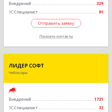
Внедрений
329
1С:Специалист
91
Отправить заявку
Отправить заявку
Показать контакты
Назад
ЛИДЕР СОФТ
ЛИДЕР СОФТ
Чебоксары
428018, Чувашская Республика - Чувашия,
Чебоксары г, Московский пр-кт, дом № 17,
строение 1
Подробнее
Внедрений
1731
1С:Специалист
32