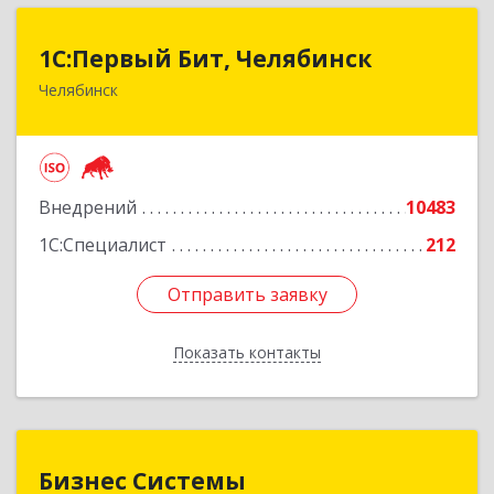
1С:Первый Бит, Челябинск
1С:Первый Бит, Челябинск
Челябинск
454084, Челябинская обл, Челябинск г,
Каслинская ул, дом № 77, оф.109
Подробнее
Внедрений
10483
1С:Специалист
212
Отправить заявку
Отправить заявку
Показать контакты
Назад
Бизнес Системы
Бизнес Системы