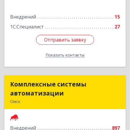
Подробнее
Внедрений
15
1С:Специалист
27
Отправить заявку
Отправить заявку
Показать контакты
Назад
Комплексные системы
Комплексные системы
автоматизации
автоматизации
Омск
644050, Омская обл, Омск г, Химиков ул, дом №
17, оф.7
Внедрений
897
Подробнее