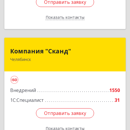
Отправить заявку
Отправить заявку
Показать контакты
Назад
Компания "Сканд"
Компания "Сканд"
Челябинск
454091, Челябинская обл, Челябинск г,
Революции пл, дом № 7, оф.1.16
Подробнее
Внедрений
1550
1С:Специалист
31
Отправить заявку
Отправить заявку
Показать контакты
Назад