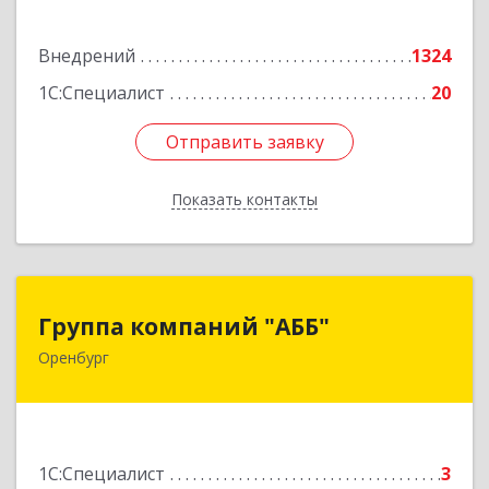
Подробнее
Внедрений
1324
1С:Специалист
20
Отправить заявку
Отправить заявку
Показать контакты
Назад
Группа компаний "АББ"
Группа компаний "АББ"
Оренбург
460024, Оренбургская обл, Оренбург г, Аксакова
ул, дом № 8, литера BB1, оф.201
Подробнее
1С:Специалист
3