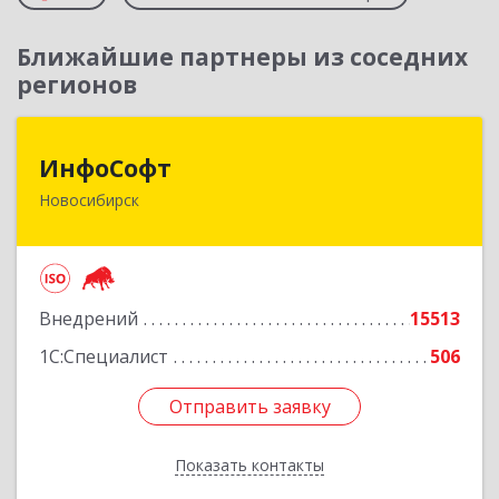
Ближайшие партнеры из соседних
регионов
ИнфоСофт
ИнфоСофт
Новосибирск
630091, Новосибирская обл, Новосибирск г,
Крылова ул, дом № 31
Подробнее
Внедрений
15513
1С:Специалист
506
Отправить заявку
Отправить заявку
Показать контакты
Назад