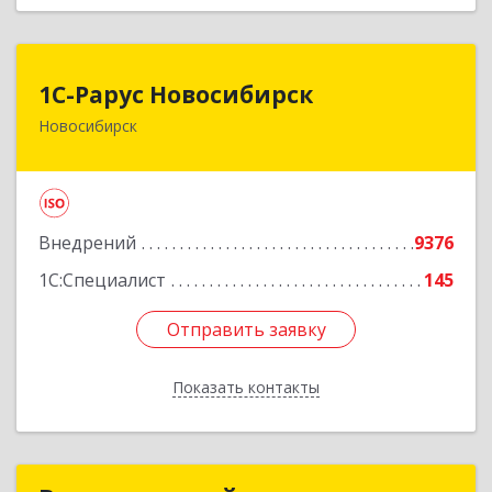
1С-Рарус Новосибирск
1С-Рарус Новосибирск
Новосибирск
630015, Новосибирская обл, Новосибирск г,
Планетная ул, дом № 30,производственный
корпус 2Б, пом.5а
Подробнее
Внедрений
9376
1С:Специалист
145
Отправить заявку
Отправить заявку
Показать контакты
Назад