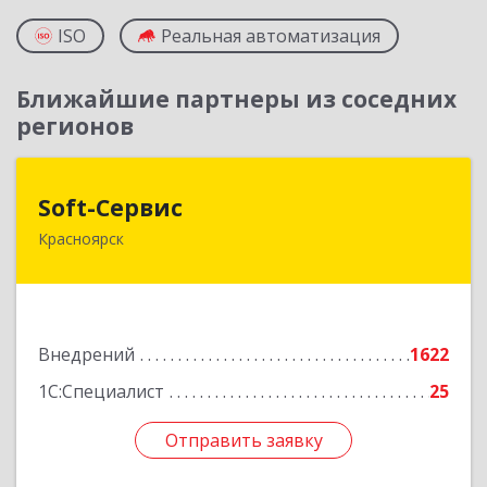
ISO
Реальная автоматизация
Ближайшие партнеры из соседних
регионов
Soft-Сервис
Soft-Сервис
Красноярск
660041, Красноярский край, Красноярск г,
Академика Киренского ул, дом № 89, оф.3-23
Подробнее
Внедрений
1622
1С:Специалист
25
Отправить заявку
Отправить заявку