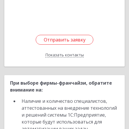
Седова ул, дом № 13, кв.41
Подробнее
Отправить заявку
Отправить заявку
Показать контакты
Назад
При выборе фирмы-франчайзи, обратите
внимание на:
Наличие и количество специалистов,
аттестованных на внедрение технологий
и решений системы 1С:Предприятие,
которые будут использоваться для
автоматизации ваших задач.