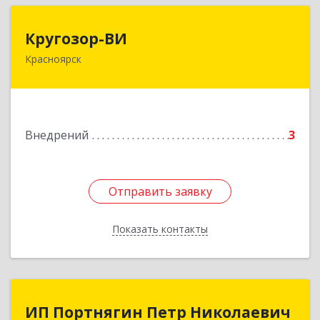
Кругозор-ВИ
Кругозор-ВИ
Красноярск
660049, Красноярский край, Красноярск г, Карла
Маркса ул, дом № 78
Подробнее
Внедрений
3
Отправить заявку
Отправить заявку
Показать контакты
Назад
ИП Портнягин Петр Николаевич
ИП Портнягин Петр Николаевич