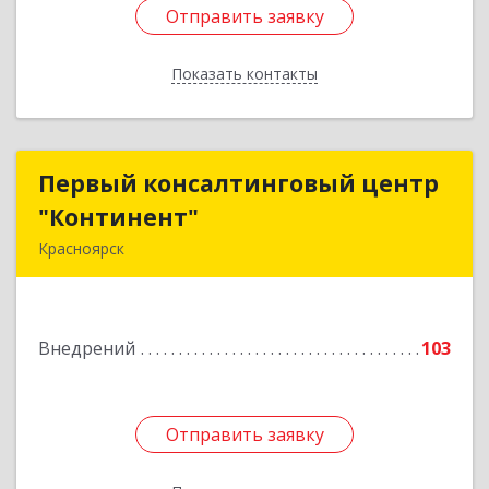
Отправить заявку
Отправить заявку
Показать контакты
Назад
Первый консалтинговый центр
Первый консалтинговый центр
"Континент"
"Континент"
Красноярск
660100, Красноярский край, Красноярск г, Ладо
Кецховели ул, дом № 35, оф.55
Внедрений
103
Подробнее
Отправить заявку
Отправить заявку