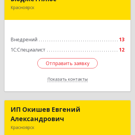
Красноярск
660028, Красноярский край, Красноярск г,
Телевизорная ул, дом № 1, пом.401/3
Подробнее
Внедрений
13
1С:Специалист
12
Отправить заявку
Отправить заявку
Показать контакты
Назад
ИП Окишев Евгений
ИП Окишев Евгений
Александрович
Александрович
Красноярск
660012, Красноярский край, Красноярск г,