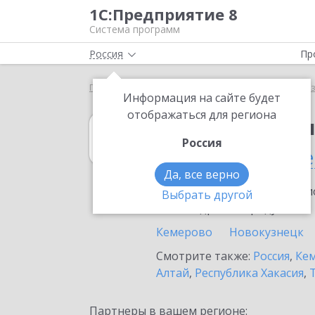
1С:Предприятие 8
Система программ
Россия
Пр
Главная
1С:Бухгалтерия некоммерческой организ
Информация на сайте будет
отображаться для региона
1С:Бухгалтери
Россия
в Ленинск-Кузн
Да, все верно
Ознакомьтесь с информацио
Выбрать другой
или внедрение продукта.
Кемерово
Новокузнецк
Смотрите также:
Россия
,
Кем
Алтай
,
Республика Хакасия
,
Партнеры в вашем регионе: