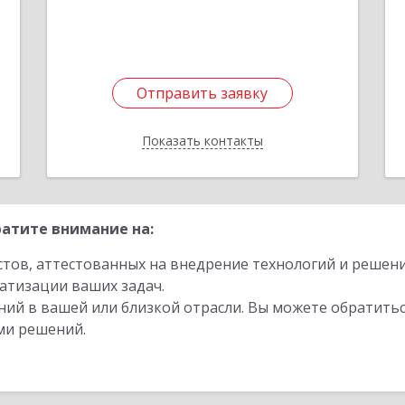
Отправить заявку
Отправить заявку
Показать контакты
Назад
атите внимание на:
стов, аттестованных на внедрение технологий и решен
атизации ваших задач.
ий в вашей или близкой отрасли. Вы можете обратитьс
ми решений.