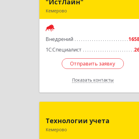
"ИстЛайн"
"ИстЛайн
Кемерово
650000, Кемеровская область 
Кузбасс обл, г.о. Кемеровский
Кемерово г, Мичурина ул, дом № 13А
Внедрений
этаж 3, пом.2, оф.30
165
1С:Специалист
2
Подробне
Отправить заявку
Отправить заявку
Показать контакты
Назад
Технологии учет
Технологии учета
650070, Кемеровская обл, Кемерово г
Кемерово
Тухачевского ул, дом № 50/5, оф.1