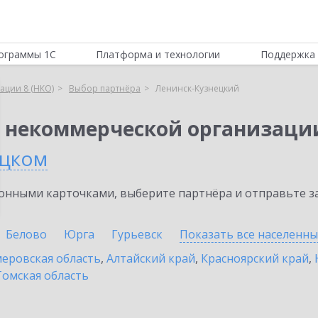
ограммы 1С
Платформа и технологии
Поддержка 
ации 8 (НКО)
Выбор партнёра
Ленинск-Кузнецкий
я некоммерческой организации
ецком
нными карточками, выберите партнёра и отправьте за
Белово
Юрга
Гурьевск
Показать все населенн
еровская область
,
Алтайский край
,
Красноярский край
,
Томская область