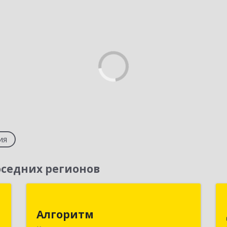
ия
седних регионов
и
Алгоритм
я
Алгоритм
650043, Кемеровская обл, Кемерово г,