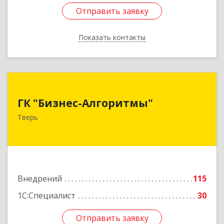
Отправить заявку
Отправить заявку
Показать контакты
Назад
ГК "Бизнес-Алгоритмы"
ГК "Бизнес-Алгоритмы"
170006, Тверская обл, Тверь г, Брагина ул, дом
Тверь
№ 6а, оф.300
Подробнее
Внедрений
115
1С:Специалист
30
Отправить заявку
Отправить заявку