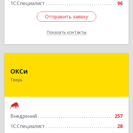
1С:Специалист
96
Отправить заявку
Отправить заявку
Показать контакты
Назад
ОКСи
ОКСи
170100, Тверская обл, Тверь г, Трехсвятская ул,
Тверь
дом № 6, корпус 1, оф.419
Подробнее
Внедрений
257
1С:Специалист
28