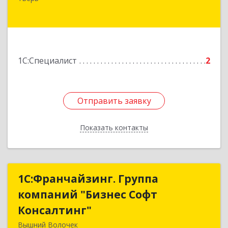
дом № 2, корпус 6, кв.40
Подробнее
1С:Специалист
2
Отправить заявку
Отправить заявку
Показать контакты
Назад
1С:Франчайзинг. Группа
1С:Франчайзинг. Группа
компаний "Бизнес Софт
компаний "Бизнес Софт
Консалтинг"
Консалтинг"
Вышний Волочек