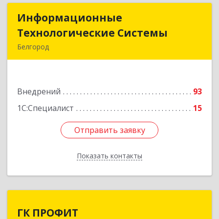
Информационные
Информационные
Технологические Системы
Технологические Системы
Белгород
308014, Белгородская обл, Белгород г, Садовая
ул, дом № 2А
Внедрений
93
Подробнее
1С:Специалист
15
Отправить заявку
Отправить заявку
Показать контакты
Назад
ГК ПРОФИТ
ГК ПРОФИТ