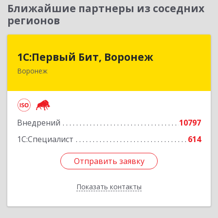
Ближайшие партнеры из соседних
регионов
1С:Первый Бит, Воронеж
1С:Первый Бит, Воронеж
Воронеж
394006, Воронежская обл, Воронеж г, 20-летия
Октября ул, дом № 119, оф.711
Подробнее
Внедрений
10797
1С:Специалист
614
Отправить заявку
Отправить заявку
Показать контакты
Назад