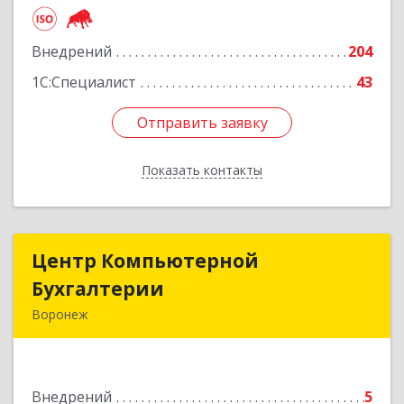
Платонова ул, дом № 19, пом.14
Внедрений
204
Подробнее
1С:Специалист
43
Отправить заявку
Отправить заявку
Показать контакты
Назад
Центр Компьютерной
Центр Компьютерной
Бухгалтерии
Бухгалтерии
Воронеж
394068, Воронежская обл, Воронеж г,
Хользунова ул, дом № 38/1, пом.2
Внедрений
5
Подробнее