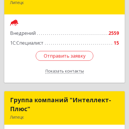
Липецк
398001, Липецкая обл, Липецк г, Победы пл,
дом № 8
Подробнее
Внедрений
2559
1С:Специалист
15
Отправить заявку
Отправить заявку
Показать контакты
Назад
Группа компаний "Интеллект-
Группа компаний "Интеллект-
Плюс"
Плюс"
Липецк
398024, Липецкая обл, Липецк г, Победы пл,