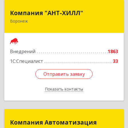
Компания "АНТ-ХИЛЛ"
Компания "АНТ-ХИЛЛ"
Воронеж
394088, Воронежская обл, Воронеж г, Победы
б-р, дом № 50
Подробнее
Внедрений
1863
1С:Специалист
33
Отправить заявку
Отправить заявку
Показать контакты
Назад
Компания Автоматизация
Компания Автоматизация