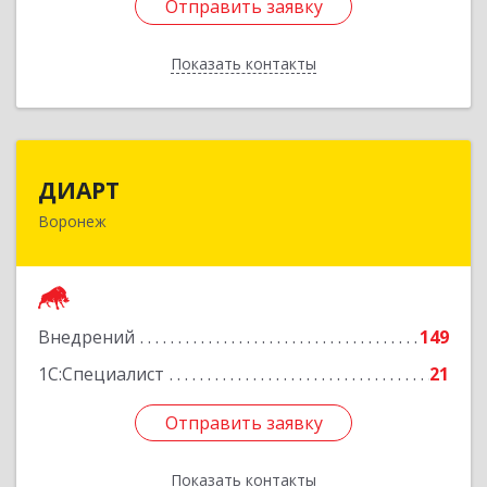
Отправить заявку
Отправить заявку
Показать контакты
Назад
ДИАРТ
ДИАРТ
Воронеж
394006, Воронежская обл, Воронеж г,
Девицкий Выезд ул, дом № 32
Подробнее
Внедрений
149
1С:Специалист
21
Отправить заявку
Отправить заявку
Показать контакты
Назад