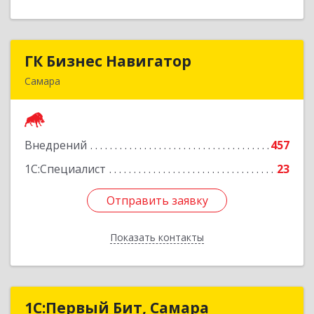
ГК Бизнес Навигатор
ГК Бизнес Навигатор
Самара
443080, Самарская обл, Самара г, Карла Маркса
пр-кт, дом № 192, оф.719
Внедрений
457
Подробнее
1С:Специалист
23
Отправить заявку
Отправить заявку
Показать контакты
Назад
1С:Первый Бит, Самара
1С:Первый Бит, Самара