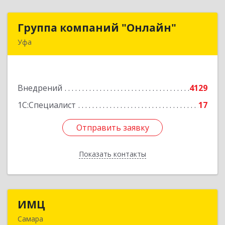
Группа компаний "Онлайн"
Группа компаний "Онлайн"
Уфа
450006, Башкортостан Респ, г.о. город Уфа, Уфа
г, Цюрупы ул, дом № 130, этаж 1
Внедрений
4129
Подробнее
1С:Специалист
17
Отправить заявку
Отправить заявку
Показать контакты
Назад
ИМЦ
ИМЦ
Самара