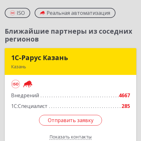
ISO
Реальная автоматизация
Ближайшие партнеры из соседних
регионов
1С-Рарус Казань
1С-Рарус Казань
Казань
420088, Татарстан Респ, Казань г, Победы пр-
кт, дом № 159
Внедрений
4667
Подробнее
1С:Специалист
285
Отправить заявку
Отправить заявку
Показать контакты
Назад