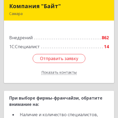
Компания "Байт"
Компания "Байт"
Самара
443112, Самарская обл, Самара г,
Управленческий п, Симферопольская ул, дом №
3, ком.7-12
Внедрений
862
Подробнее
1С:Специалист
14
Отправить заявку
Отправить заявку
Показать контакты
Назад
При выборе фирмы-франчайзи, обратите
внимание на:
Наличие и количество специалистов,