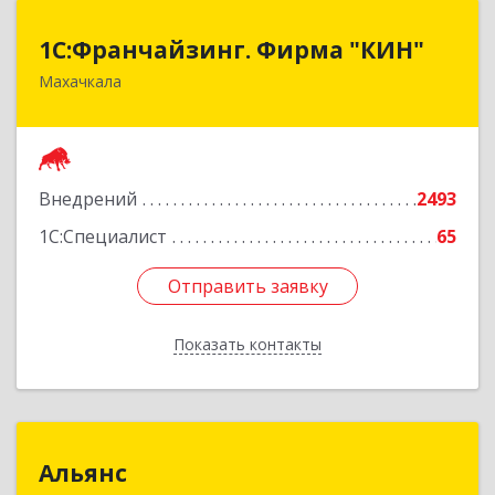
1С:Франчайзинг. Фирма "КИН"
1С:Франчайзинг. Фирма "КИН"
Махачкала
367030, Дагестан Респ, Махачкала г, И.Казака
ул, дом № 31
Подробнее
Внедрений
2493
1С:Специалист
65
Отправить заявку
Отправить заявку
Показать контакты
Назад
Альянс
Альянс