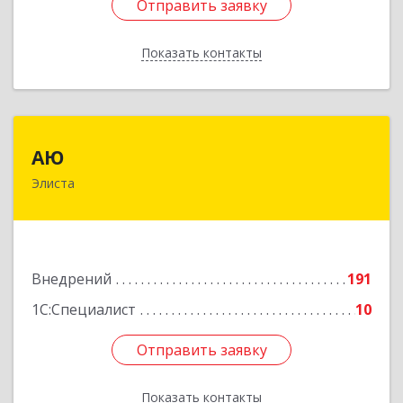
Отправить заявку
Отправить заявку
Показать контакты
Назад
АЮ
АЮ
Элиста
358009, Калмыкия Респ, Элиста г, А.С.Пушкина
ул, дом № 20, оф.407
Подробнее
Внедрений
191
1С:Специалист
10
Отправить заявку
Отправить заявку
Показать контакты
Назад