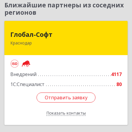
Ближайшие партнеры из соседних
регионов
Глобал-Софт
Глобал-Софт
Краснодар
350018, Краснодарский край, Краснодар г,
Сормовская ул, дом № 7
Подробнее
Внедрений
4117
1С:Специалист
80
Отправить заявку
Отправить заявку
Показать контакты
Назад