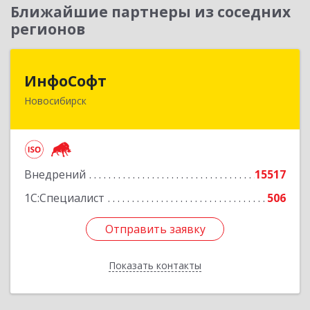
Ближайшие партнеры из соседних
регионов
ИнфоСофт
ИнфоСофт
Новосибирск
630091, Новосибирская обл, Новосибирск г,
Крылова ул, дом № 31
Подробнее
Внедрений
15517
1С:Специалист
506
Отправить заявку
Отправить заявку
Показать контакты
Назад