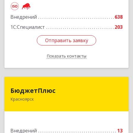
Подробнее
Внедрений
638
1С:Специалист
203
Отправить заявку
Отправить заявку
Показать контакты
Назад
БюджетПлюс
БюджетПлюс
Красноярск
660028, Красноярский край, Красноярск г,
Телевизорная ул, дом № 1, пом.401/3
Подробнее
Внедрений
13