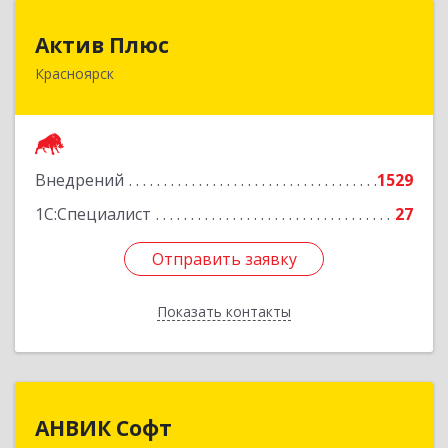
Актив Плюс
Актив Плюс
Красноярск
660017, Красноярский край, Красноярск г,
Обороны ул, дом № 3, оф.220
Подробнее
Внедрений
1529
1С:Специалист
27
Отправить заявку
Отправить заявку
Показать контакты
Назад
АНВИК Софт
АНВИК Софт